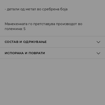
детали од метал во сребрена боја
Манекенката го претставува производот во
големина: S
СОСТАВ И ОДРЖУВАЊЕ
ИСПОРАКА И ПОВРАТИ
85% ПОЛИЕСТЕР, 15% ЕЛАСТАН
Политика на испорака
Преземање во продавница
БЕСПЛАТНО
7-14 работни дена
Локација за подигнување на пратки
239 MKD
7-14 работни дена