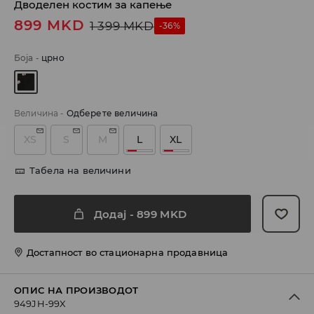
Дводелен костим за капење
899
MKD
1 399
MKD
-36%
Боја
-
црно
Величина
-
Одберете величина
XS
S
M
L
XL
Табела на величини
Додај
-
899
MKD
Достапност во стационарна продавница
ОПИС НА ПРОИЗВОДОТ
949JH-99X