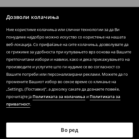
при оваа опција ја сносите вие).
⟶
Политика на поврат
Дозволи колачиња
Ние користиме колачиња или слични технологии за да Ви
понудиме најдобро можно искуство со користење на нашата
веб-локација. Со прифаќање на сите колачиња, дозволувате да
се грижиме за удобноста при купувањето врз основа на Вашите
претпочитани избори и навики, како и дека прикажувањето на
производите и услугите што ги нудиме се во согласност со
Вашите потреби или персонализирани реклами. Можете да го
промените Вашиот избор во секое време со кликање на
„Settings, (Поставки)“, а доколку сакате да дознаете повеќе,
прочитајте ја
Политиката за колачиња
и
Политиката за
приватност
.
Во ред