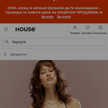
BACK TO SCHOOL
📒
Најдобрите приказни
започнуваат уште пред првото училишно ѕвонче.
Започни ја учебната година со нов стил!
За неа
За него
Омилени
Профил
Кошничка
Барајте
Дводелни