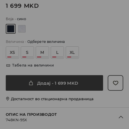
1 699
MKD
Боја
-
сино
Величина
-
Одберете величина
XS
S
M
L
XL
Табела на величини
Додај
-
1 699
MKD
Достапност во стационарна продавница
ОПИС НА ПРОИЗВОДОТ
748KN-95X