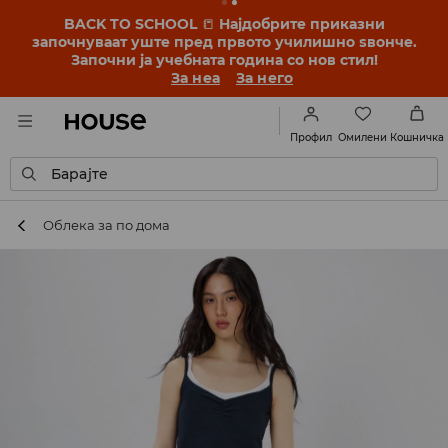
BACK TO SCHOOL
📒
Најдобрите приказни
започнуваат уште пред првото училишно ѕвонче.
Започни ја учебната година со нов стил!
За неа
За него
Омилени
Профил
Кошничка
Барајте
Облека за по дома