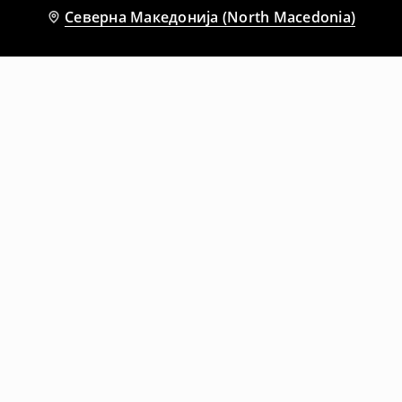
Северна Македонија (North Macedonia)
Препорачани