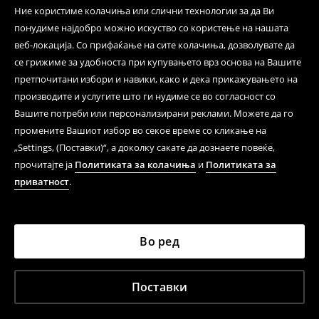
Ние користиме колачиња или слични технологии за да Ви
понудиме најдобро можно искуство со користење на нашата
веб-локација. Со прифаќање на сите колачиња, дозволувате да
се грижиме за удобноста при купувањето врз основа на Вашите
претпочитани избори и навики, како и дека прикажувањето на
производите и услугите што ги нудиме се во согласност со
Вашите потреби или персонализирани реклами. Можете да го
промените Вашиот избор во секое време со кликање на
„Settings, (Поставки)“, а доколку сакате да дознаете повеќе,
прочитајте ја
Политиката за колачиња
и
Политиката за
приватност
.
Во ред
Поставки