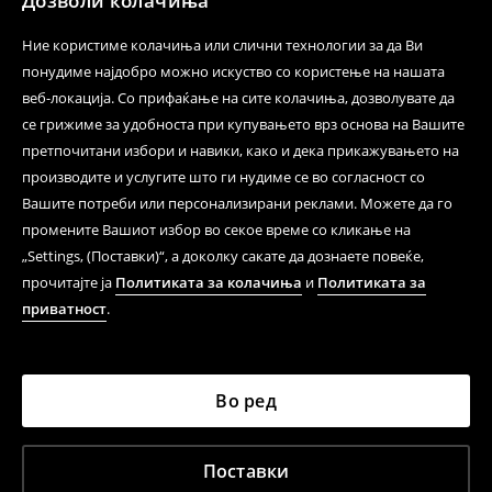
Дозволи колачиња
Ние користиме колачиња или слични технологии за да Ви
понудиме најдобро можно искуство со користење на нашата
веб-локација. Со прифаќање на сите колачиња, дозволувате да
се грижиме за удобноста при купувањето врз основа на Вашите
претпочитани избори и навики, како и дека прикажувањето на
производите и услугите што ги нудиме се во согласност со
Вашите потреби или персонализирани реклами. Можете да го
промените Вашиот избор во секое време со кликање на
„Settings, (Поставки)“, а доколку сакате да дознаете повеќе,
прочитајте ја
Политиката за колачиња
и
Политиката за
приватност
.
Во ред
Поставки