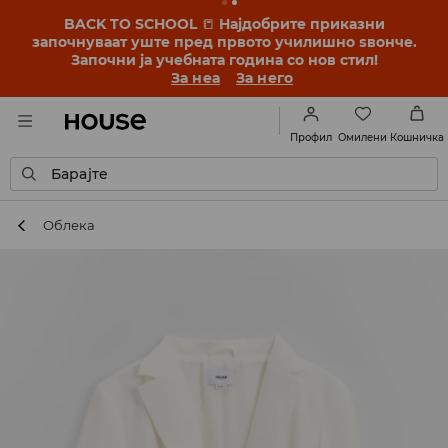
BACK TO SCHOOL
📒
Најдобрите приказни
започнуваат уште пред првото училишно ѕвонче.
Започни ја учебната година со нов стил!
За неа
За него
Омилени
Профил
Кошничка
Барајте
Облека