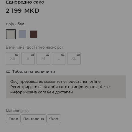
Едноредно сако
2 199
MKD
Боја
-
бел
Величина
(достапно наскоро)
XS
S
M
L
XL
Табела на величини
Овој производ во моментот е недостапен online.
Регистрирајте се за добивање на информација, ќе ве
информираме кога ќе е достапен
Matching set
Елек
Панталона
Skort