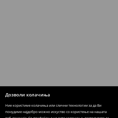
датум да се спроведе поврат на сите несакани или
несоодветни производи. Ако сакате да направите
бесплатен поврат на артиклите, тоа може да го
направите во нашите продавници. Исто така,
производот може да го вратите со начинот на
испораката по ваш избор (трошокот и одговорноста
при оваа опција ја сносите вие).
⟶
Политика на поврат
Дозволи колачиња
Ние користиме колачиња или слични технологии за да Ви
понудиме најдобро можно искуство со користење на нашата