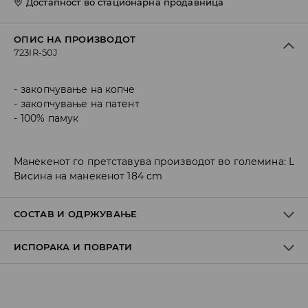
Достапност во стационарна продавница
ОПИС НА ПРОИЗВОДОТ
723IR-50J
закопчување на копче
закопчување на патент
100% памук
Манекенот го претставува производот во големина: L
Висина на манекенот 184 cm
СОСТАВ И ОДРЖУВАЊЕ
ИСПОРАКА И ПОВРАТИ
ПРВА ТКАЕНИНА
:
100% ПАМУК
ДА НЕ СЕ ИЗБЕЛУВА
Политика на испорака
НЕ Е ДОЗВОЛЕНО ХЕМИСКО ЧИСТЕЊЕ