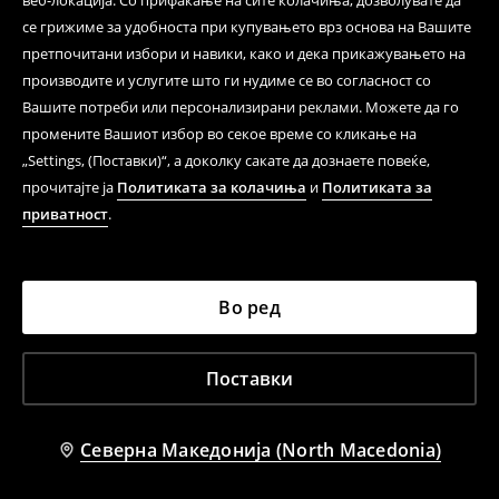
веб-локација. Со прифаќање на сите колачиња, дозволувате да
се грижиме за удобноста при купувањето врз основа на Вашите
претпочитани избори и навики, како и дека прикажувањето на
производите и услугите што ги нудиме се во согласност со
Вашите потреби или персонализирани реклами. Можете да го
промените Вашиот избор во секое време со кликање на
„Settings, (Поставки)“, а доколку сакате да дознаете повеќе,
прочитајте ја
Политиката за колачиња
и
Политиката за
приватност
.
Во ред
Поставки
Северна Македонија (North Macedonia)