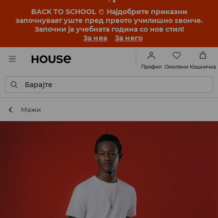
BACK TO SCHOOL
📒
Најдобрите приказни
започнуваат уште пред првото училишно ѕвонче.
Започни ја учебната година со нов стил!
За неа
За него
Омилени
Профил
Кошничка
Барајте
Мажи