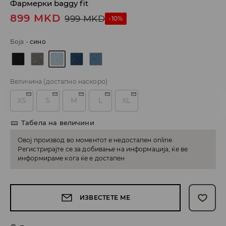
Фармерки baggy fit
899
MKD
999
MKD
-10%
Боја
-
сино
Величина
(достапно наскоро)
XS
S
M
L
XL
Табела на величини
Овој производ во моментот е недостапен online.
Регистрирајте се за добивање на информација, ќе ве
информираме кога ќе е достапен
ИЗВЕСТЕТЕ МЕ