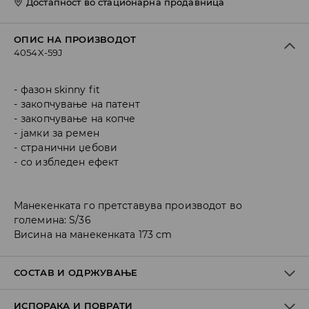
Достапност во стационарна продавница
ОПИС НА ПРОИЗВОДОТ
4054X-59J
фазон skinny fit
закопчување на патент
закопчување на копче
јамки за ремен
странични џебови
со избледен ефект
Манекенката го претставува производот во
големина: S/36
Висина на манекенката 173 cm
СОСТАВ И ОДРЖУВАЊЕ
ИСПОРАКА И ПОВРАТИ
ПРВА ТКАЕНИНА
:
25% ПОЛИЕСТЕР, 3% ВИСКОЗА, 2%