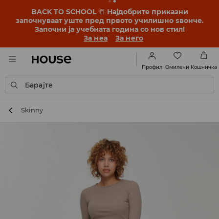
BACK TO SCHOOL
📒
Најдобрите приказни
започнуваат уште пред првото училишно ѕвонче.
Започни ја учебната година со нов стил!
За неа
За него
Омилени
Профил
Кошничка
Барајте
Skinny