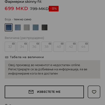
Фармерки skinny fit
699
MKD
799
MKD
-13%
Боја
-
темно сино
Величина
(распродадено)
32
34
36
38
40
42
44
Табела на величини
Овој производ во моментот е недостапен online.
Регистрирајте се за добивање на информација, ќе ве
информираме кога ќе е достапен
ИЗВЕСТЕТЕ МЕ