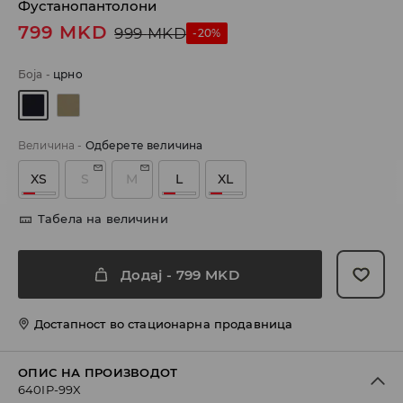
Фустанопантолони
799
MKD
999
MKD
-20%
Боја
-
црно
Величина
-
Одберете величина
XS
S
M
L
XL
Табела на величини
Додај
-
799
MKD
Достапност во стационарна продавница
ОПИС НА ПРОИЗВОДОТ
640IP-99X