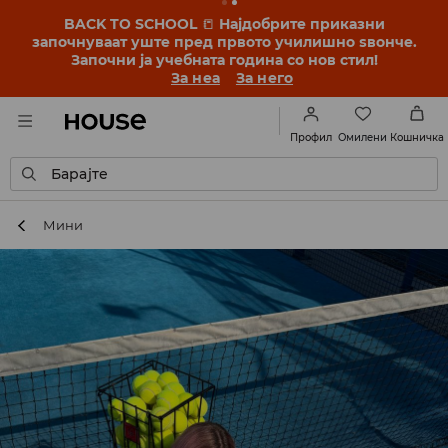
BACK TO SCHOOL
📒
Најдобрите приказни
започнуваат уште пред првото училишно ѕвонче.
Започни ја учебната година со нов стил!
За неа
За него
Омилени
Профил
Кошничка
Барајте
Мини