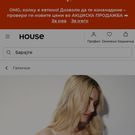
OMG, колку е евтино! Дозволи да те изненадиме –
провери ги новите цени во АКЦИСКА ПРОДАЖБА ➡️
За неа
За него
Омилени
Профил
Кошничка
Барајте
Гаќички