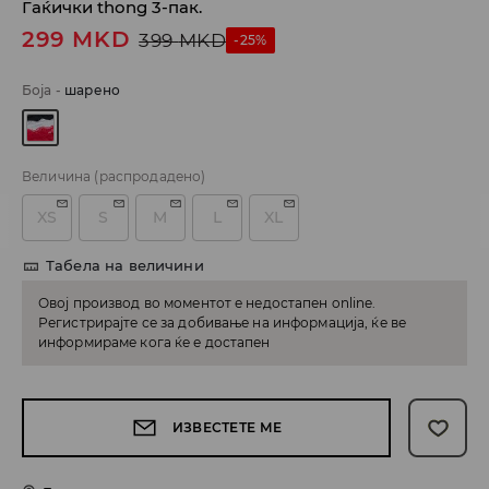
Гаќички thong 3-пак.
299
MKD
399
MKD
-25%
Боја
-
шарено
Величина
(распродадено)
XS
S
M
L
XL
Табела на величини
Овој производ во моментот е недостапен online.
Регистрирајте се за добивање на информација, ќе ве
информираме кога ќе е достапен
ИЗВЕСТЕТЕ МЕ