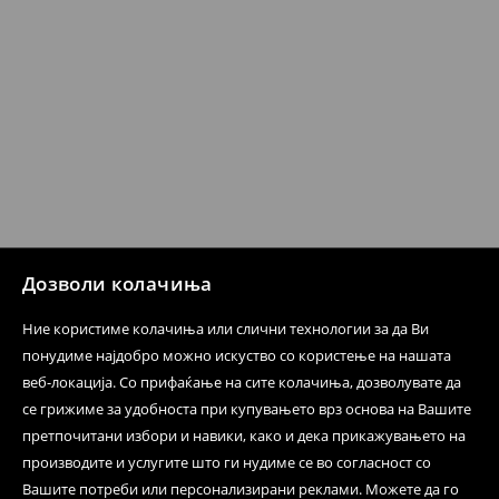
испораката по ваш избор (трошокот и одговорноста
при оваа опција ја сносите вие).
⟶
Политика на поврат
Дозволи колачиња
Ние користиме колачиња или слични технологии за да Ви
понудиме најдобро можно искуство со користење на нашата
веб-локација. Со прифаќање на сите колачиња, дозволувате да
се грижиме за удобноста при купувањето врз основа на Вашите
претпочитани избори и навики, како и дека прикажувањето на
производите и услугите што ги нудиме се во согласност со
Вашите потреби или персонализирани реклами. Можете да го