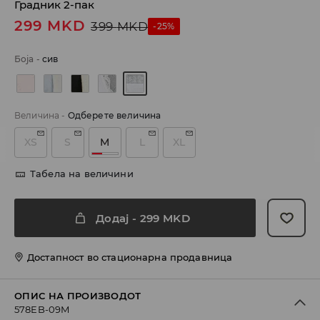
Градник 2-пак
299
MKD
399
MKD
-25%
Боја
-
сив
Величина
-
Одберете величина
XS
S
M
L
XL
Табела на величини
Додај
-
299
MKD
Достапност во стационарна продавница
ОПИС НА ПРОИЗВОДОТ
578EB-09M