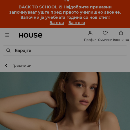
BACK TO SCHOOL
📒
Најдобрите приказни
започнуваат уште пред првото училишно ѕвонче.
Започни ја учебната година со нов стил!
За неа
За него
Омилени
Профил
Кошничка
Барајте
Градници