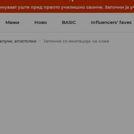
нуваат уште пред првото училишно ѕвонче. Започни ја уч
Мажи
Ново
BASIC
Influencers' faves
апучи, апостолки
Јапонки со имитација на кожа