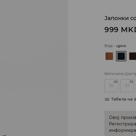
Јапонки с
999
MK
Боја
-
црно
Величина
(расп
36
37
Табела на 
Овој произв
Регистрира
информирам