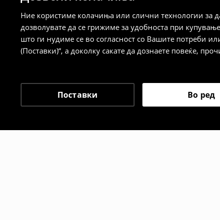
⟶
Детални информации за начините н
Ние користиме колачиња или слични технологии за да
дозволувате да се грижиме за удобноста при купувањ
Политика на враќање
што ги нудиме се во согласност со Вашите потреби ил
(Поставки)“, а доколку сакате да дознаете повеќе, проч
Кога ќе ја примите нарачката, имате 30 
спроведе поврат на сите несакани или
сакате да направите бесплатен поврат 
направите во нашите продавници. Исто
Поставки
Во ред
го вратите со начинот на испораката п
одговорноста при оваа опција ја сносит
⟶
Политика на поврат