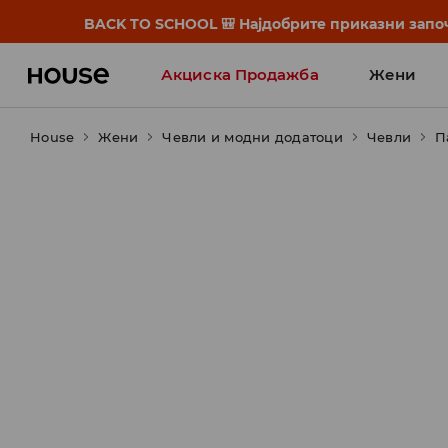
BACK TO SCHOOL 🎒 Најдобрите приказни започ
Акциска Продажба
Жени
House
Жени
Чевли и модни додатоци
Чевли
П