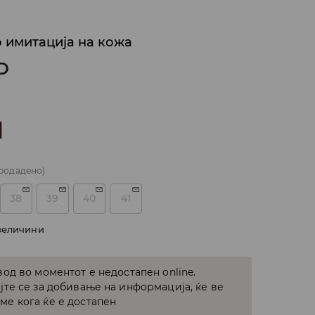
о имитација на кожа
D
родадено)
38
39
40
41
величини
од во моментот е недостапен online.
јте се за добивање на информација, ќе ве
е кога ќе е достапен