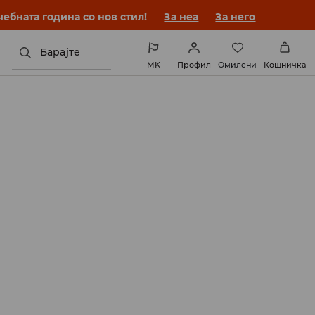
ебната година со нов стил!
За неа
За него
Барајте
MK
Профил
Омилени
Кошничка