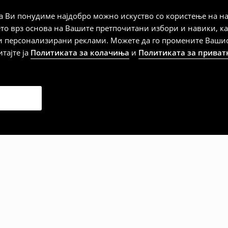
а плаќање
 Ви понудиме најдобро можно искуство со користење на на
ето врз основа на Вашите претпочитани избори и навики, к
и персонализирани реклами. Можете да го промените Вашиот 
итајте ја
Политиката за колачиња
и
Политиката за приват
дена од тој датум да се
 несоодветни производи. Ако
на артиклите, тоа може да го
 така, производот може да
о ваш избор (трошокот и
е вие).