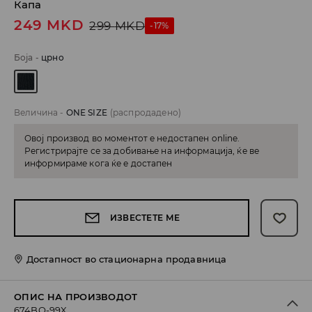
Капа
249
MKD
299
MKD
-17%
Боја
-
црно
Величина
-
ONE SIZE
(распродадено)
Овој производ во моментот е недостапен online.
Регистрирајте се за добивање на информација, ќе ве
информираме кога ќе е достапен
ИЗВЕСТЕТЕ МЕ
Достапност во стационарна продавница
ОПИС НА ПРОИЗВОДОТ
674BQ-99X