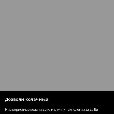
259 MKD
7-14 работни дена
⟶
Детални информации за испорака
⟶
Детални информации за начините на плаќање
Политика на враќање
Кога ќе ја примите нарачката, имате 30 дена од тој
датум да се спроведе поврат на сите несакани или
несоодветни производи. Ако сакате да направите
бесплатен поврат на артиклите, тоа може да го
направите во нашите продавници. Исто така,
производот може да го вратите со начинот на
испораката по ваш избор (трошокот и одговорноста
при оваа опција ја сносите вие).
⟶
Политика на поврат
Дозволи колачиња
Ние користиме колачиња или слични технологии за да Ви