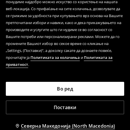
понудиме најдобро можно искуство со користење на нашата
веб-локација. Со прифаќање на сите колачиња, дозволувате да
се грижиме за удобноста при купувањето врз основа на Вашите
претпочитани избори и навики, како и дека прикажувањето на
производите и услугите што ги нудиме се во согласност со
Вашите потреби или персонализирани реклами. Можете да го
промените Вашиот избор во секое време со кликање на
„Settings, (Поставки)“, а доколку сакате да дознаете повеќе,
прочитајте ја
Политиката за колачиња
и
Политиката за
приватност
.
Во ред
Поставки
Северна Македонија (North Macedonia)