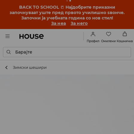
BACK TO SCHOOL
📒
Најдобрите приказни
започнуваат уште пред првото училишно ѕвонче.
Започни ја учебната година со нов стил!
За неа
За него
Омилени
Профил
Кошничка
Барајте
Зимски шешири