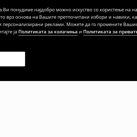
а плаќање
 Ви понудиме најдобро можно искуство со користење на на
ето врз основа на Вашите претпочитани избори и навики, к
и персонализирани реклами. Можете да го промените Вашиот 
итајте ја
Политиката за колачиња
и
Политиката за приват
дена од тој датум да се
 несоодветни производи. Ако
на артиклите, тоа може да го
 така, производот може да
о ваш избор (трошокот и
е вие).