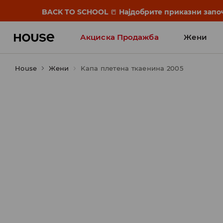
BACK TO SCHOOL
📒
Најдобрите приказни започ
Акциска Продажба
Жени
House
Жени
Kапа плетена ткаенина 2005