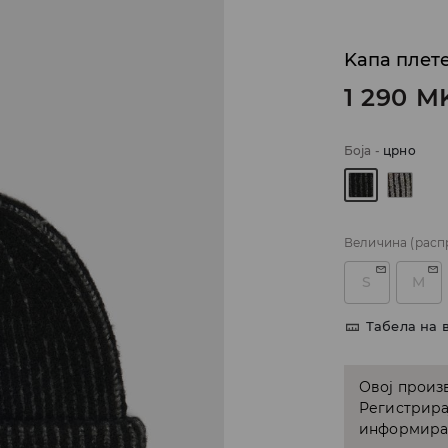
Kапа плет
1 290
M
Боја
-
црно
Величина
(расп
S
M
Табела на 
Овој произв
Регистрира
информирам