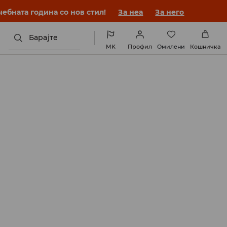
ебната година со нов стил!
За неа
За него
Барајте
MK
Профил
Омилени
Кошничка