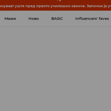
нуваат уште пред првото училишно ѕвонче. Започни ја уч
Мажи
Ново
BASIC
Influencers' faves