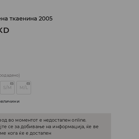
ена ткаенина 2005
KD
родадено)
S/M
M/L
величини
од во моментот е недостапен online.
јте се за добивање на информација, ќе ве
е кога ќе е достапен