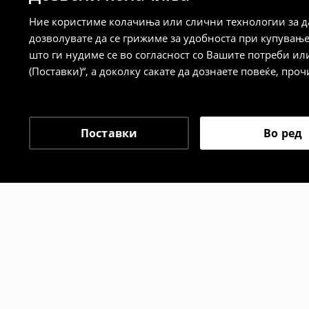
⟶
Детални информации за начините н
Ние користиме колачиња или слични технологии за да
дозволувате да се грижиме за удобноста при купувањ
Политика на враќање
што ги нудиме се во согласност со Вашите потреби ил
(Поставки)“, а доколку сакате да дознаете повеќе, проч
Кога ќе ја примите нарачката, имате 30 
спроведе поврат на сите несакани или
сакате да направите бесплатен поврат 
направите во нашите продавници. Исто
Поставки
Во ред
го вратите со начинот на испораката п
одговорноста при оваа опција ја сносит
⟶
Политика на поврат