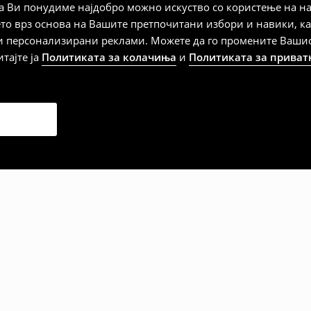
 Ви понудиме најдобро можно искуство со користење на на
ето врз основа на Вашите претпочитани избори и навики, к
и персонализирани реклами. Можете да го промените Вашиот 
итајте ја
Политиката за колачиња
и
Политиката за приват
дена од тој датум да се
 несоодветни производи. Ако
на артиклите, тоа може да го
 така, производот може да
о ваш избор (трошокот и
е вие).