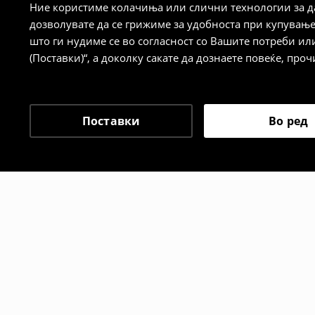
Ние користиме колачиња или слични технологии за да
дозволувате да се грижиме за удобноста при купувањ
Политика на враќање
што ги нудиме се во согласност со Вашите потреби ил
(Поставки)“, а доколку сакате да дознаете повеќе, проч
Кога ќе ја примите нарачката, имате 30 
спроведе поврат на сите несакани или
сакате да направите бесплатен поврат 
направите во нашите продавници. Исто
Поставки
Во ред
го вратите со начинот на испораката п
одговорноста при оваа опција ја сносит
⟶
Политика на поврат