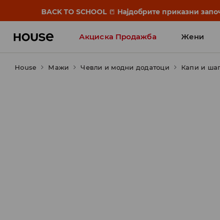
BACK TO SCHOOL
📒
Најдобрите приказни започ
Акциска Продажба
Жени
House
Мажи
Чевли и модни додатоци
Капи и ша