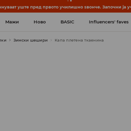
нуваат уште пред првото училишно ѕвонче. Започни ја уч
Мажи
Ново
BASIC
Influencers' faves
пки
Зимски шешири
Kапа плетена ткаенина