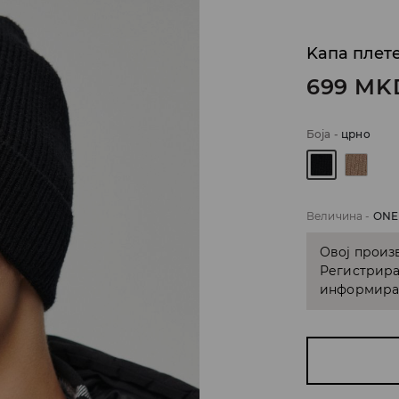
Kапа плет
699
MK
Боја
-
црно
Величина
-
ONE
Овој произв
Регистрира
информирам