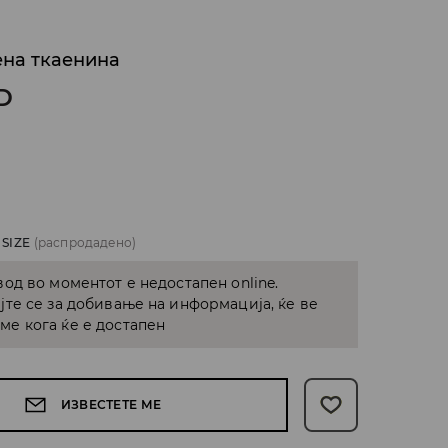
ена ткаенина
D
 SIZE
(распродадено)
од во моментот е недостапен online.
јте се за добивање на информација, ќе ве
е кога ќе е достапен
ИЗВЕСТЕТЕ МЕ