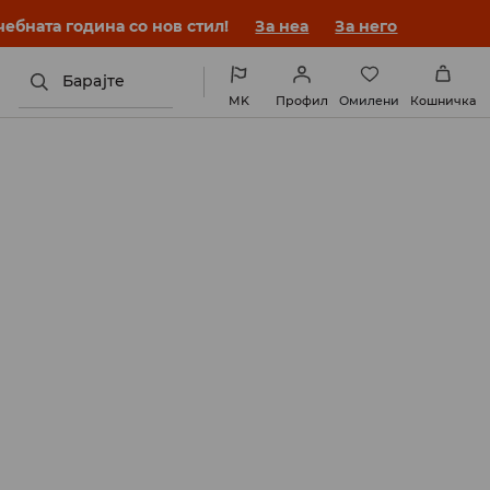
ебната година со нов стил!
За неа
За него
Барајте
MK
Профил
Омилени
Кошничка