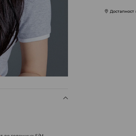
Достапност
т во големина: S/M