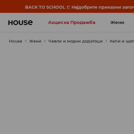
BACK TO SCHOOL
📒
Најдобрите приказни започ
Акциска Продажба
Жени
House
Жени
Чевли и модни додатоци
Капи и ша