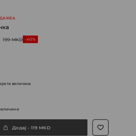
ОДАЖБА
нка
D
-40%
199
MKD
ерете величина
величини
Додај
-
119
MKD