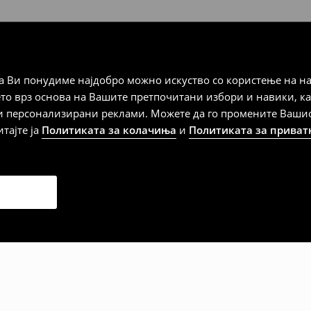
а плаќање
 Ви понудиме најдобро можно искуство со користење на на
ето врз основа на Вашите претпочитани избори и навики, к
и персонализирани реклами. Можете да го промените Вашиот 
итајте ја
Политиката за колачиња
и
Политиката за приват
дена од тој датум да се
 несоодветни производи. Ако
на артиклите, тоа може да го
 така, производот може да
о ваш избор (трошокот и
е вие).