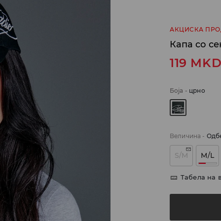
АКЦИСКА ПР
Капа со се
119
MK
Боја
-
црно
Величина
-
Одб
S/M
M/L
Табела на 