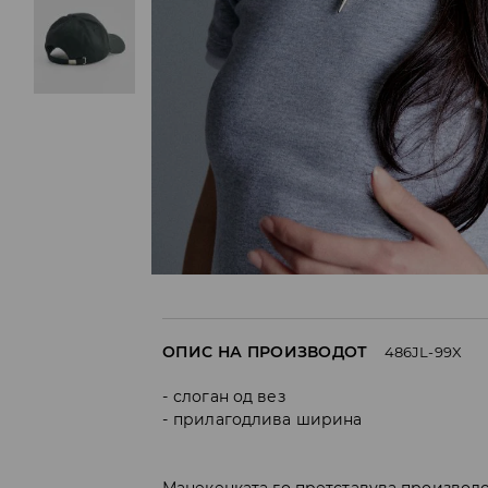
ОПИС НА ПРОИЗВОДОТ
486JL-99X
слоган од вез
прилагодлива ширина
Манекенката го претставува производо