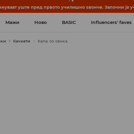
нуваат уште пред првото училишно ѕвонче. Започни ја уч
Мажи
Ново
BASIC
Influencers' faves
пки
Качкети
Капа со сенка