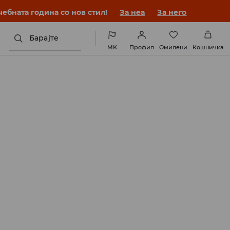
ебната година со нов стил!
За неа
За него
Барајте
MK
Профил
Омилени
Кошничка