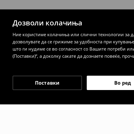
259 MKD
7-14 работни дена
Дозволи колачиња
⟶
Детални информации за испорака
⟶
Детални информации за начините н
Ние користиме колачиња или слични технологии за да
дозволувате да се грижиме за удобноста при купувањ
Политика на враќање
што ги нудиме се во согласност со Вашите потреби ил
(Поставки)“, а доколку сакате да дознаете повеќе, проч
Кога ќе ја примите нарачката, имате 30 
спроведе поврат на сите несакани или
сакате да направите бесплатен поврат 
направите во нашите продавници. Исто
Поставки
Во ред
го вратите со начинот на испораката п
одговорноста при оваа опција ја сносит
⟶
Политика на поврат