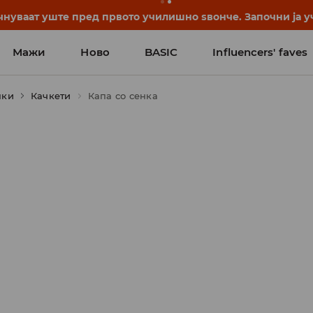
нуваат уште пред првото училишно ѕвонче. Започни ја уч
Мажи
Ново
BASIC
Influencers' faves
пки
Качкети
Капа со сенка