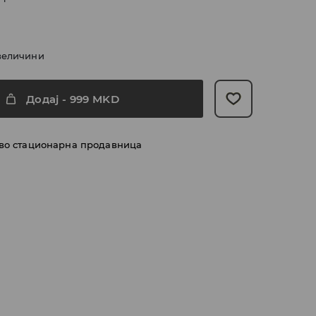
величини
Додај
-
999
MKD
 во стационарна продавница