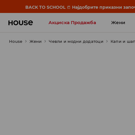
BACK TO SCHOOL
📒
Најдобрите приказни започ
Акциска Продажба
Жени
House
Жени
Чевли и модни додатоци
Капи и ша