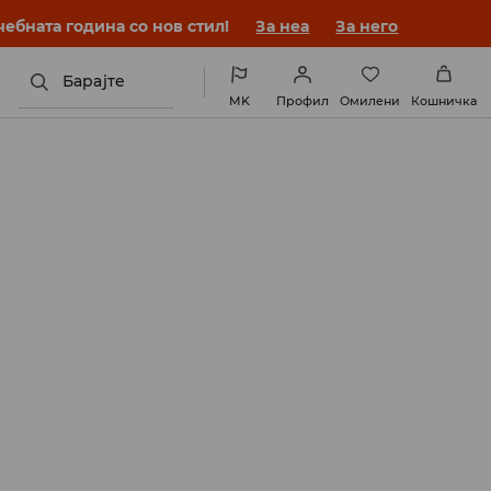
ебната година со нов стил!
За неа
За него
Барајте
MK
Профил
Омилени
Кошничка