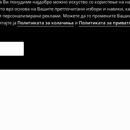
 Ви понудиме најдобро можно искуство со користење на на
ЊЕ
ето врз основа на Вашите претпочитани избори и навики, к
Мик Мик (online плаќање)
и персонализирани реклами. Можете да го промените Вашиот 
итајте ја
Политиката за колачиња
и
Политиката за приват
 Мик Мик (плаќање при
а плаќање
дена од тој датум да се
 несоодветни производи. Ако
на артиклите, тоа може да го
 така, производот може да
о ваш избор (трошокот и
е вие).