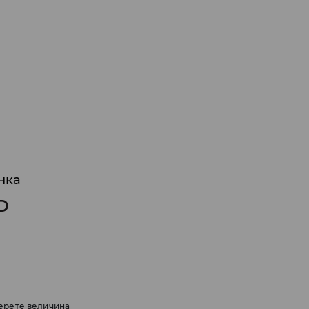
нка
D
ерете величина