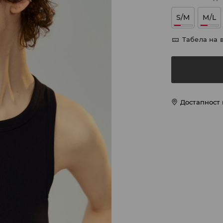
S/M
M/L
Табела на 
Достапност