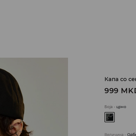
Капа со се
999
MK
Боја
-
црно
Величина
-
Одб