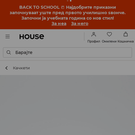
BACK TO SCHOOL
📒
Најдобрите приказни
започнуваат уште пред првото училишно ѕвонче.
Започни ја учебната година со нов стил!
За неа
За него
Омилени
Профил
Кошничка
Барајте
Качкети