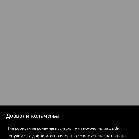
259 MKD
7-14 работни дена
⟶
Детални информации за испорака
⟶
Детални информации за начините на плаќање
Политика на враќање
Кога ќе ја примите нарачката, имате 30 дена од тој
датум да се спроведе поврат на сите несакани или
несоодветни производи. Ако сакате да направите
бесплатен поврат на артиклите, тоа може да го
направите во нашите продавници. Исто така,
производот може да го вратите со начинот на
испораката по ваш избор (трошокот и одговорноста
при оваа опција ја сносите вие).
⟶
Политика на поврат
Дозволи колачиња
Ние користиме колачиња или слични технологии за да Ви
понудиме најдобро можно искуство со користење на нашата