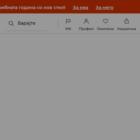
ебната година со нов стил!
За неа
За него
Барајте
MK
Профил
Омилени
Кошничка