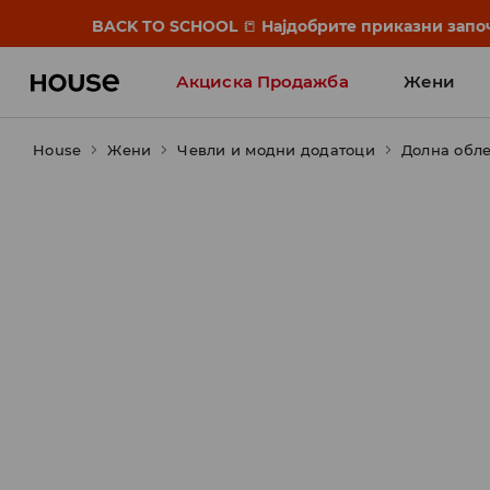
BACK TO SCHOOL
📒
Најдобрите приказни започ
Акциска Продажба
Жени
House
Жени
Чевли и модни додатоци
Долна обл