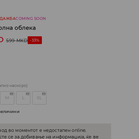
ОДАЖБА
COMING SOON
олна облека
D
-33%
599
MKD
апно наскоро)
M
L
XL
величини
од во моментот е недостапен online.
јте се за добивање на информација, ќе ве