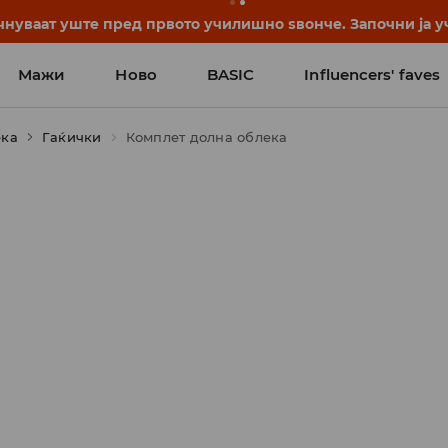
нуваат уште пред првото училишно ѕвонче. Започни ја уч
Мажи
Ново
BASIC
Influencers' faves
ека
Гаќички
Комплет долна облека