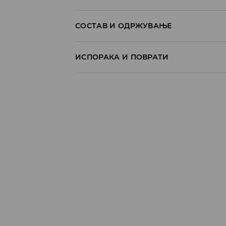
СОСТАВ И ОДРЖУВАЊЕ
ПРВА СТАВКA, ПРВА ТКАЕНИНА
:
90% ПОЛИАМ
ИСПОРАКА И ПОВРАТИ
ПРВА СТАВКА, ВТОРА ТКАЕНИНА
:
95% ПОЛИЕ
Политика на испорака
Преземање во продавница
БЕСПЛАТНО
7-14 работни дена
Локација за подигнување на пратки
239 MKD
7-14 работни дена
Логистички провајдер Милшпед/курир 
249 MKD
7-14 работни дена
Логистички провајдер Милшпед/курир
испорака)
259 MKD