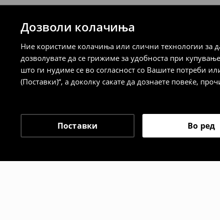
7-14 работни дена
Дозволи колачиња
⟶
Детални информации за испорака
⟶
Детални информации за начините н
Ние користиме колачиња или слични технологии за да
дозволувате да се грижиме за удобноста при купувањ
Политика на враќање
што ги нудиме се во согласност со Вашите потреби ил
(Поставки)“, а доколку сакате да дознаете повеќе, проч
Кога ќе ја примите нарачката, имате 30 
спроведе поврат на сите несакани или
сакате да направите бесплатен поврат 
направите во нашите продавници. Исто
Поставки
Во ред
го вратите со начинот на испораката п
одговорноста при оваа опција ја сносит
⟶
Политика на поврат