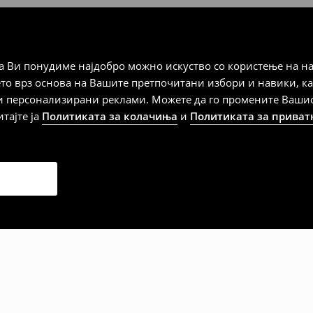
а плаќање
 Ви понудиме најдобро можно искуство со користење на на
ето врз основа на Вашите претпочитани избори и навики, к
и персонализирани реклами. Можете да го промените Вашиот 
итајте ја
Политиката за колачиња
и
Политиката за приват
дена од тој датум да се
 несоодветни производи. Ако
на артиклите, тоа може да го
 така, производот може да
о ваш избор (трошокот и
е вие).