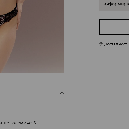
информирам
Достапност
т во големина: S