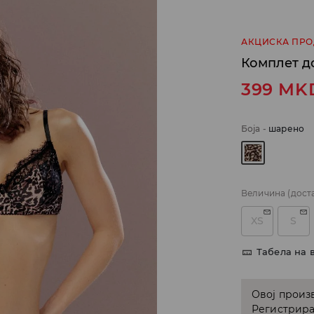
АКЦИСКА ПР
Комплет д
399
MK
Боја
-
шарено
Величина
(дост
XS
S
Табела на 
Овој произв
Регистрира