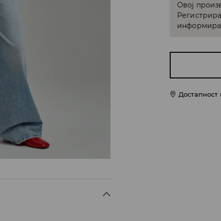
Овој произв
Регистрира
информирам
Достапност