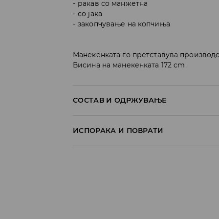
ракав со манжетна
со јака
закопчување на копчиња
Манекенката го претставува производо
Висина на манекенката 172 cm
СОСТАВ И ОДРЖУВАЊЕ
85% МОДАЛ, 15% ПОЛИЕСТЕР
ИСПОРАКА И ПОВРАТИ
Политика на испорака
Преземање во продавница
БЕСПЛАТНО
7-14 работни дена
Локација за подигнување на пратки
239 MKD