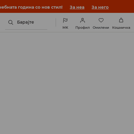
ебната година со нов стил!
За неа
За него
Барајте
MK
Профил
Омилени
Кошничка