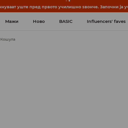
нуваат уште пред првото училишно ѕвонче. Започни ја уч
Мажи
Ново
BASIC
Influencers' faves
Кошула