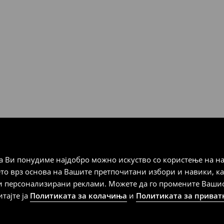
Мик Мик (online плаќање)
 Мик Мик (плаќање при
а плаќање
 Ви понудиме најдобро можно искуство со користење на на
дена од тој датум да се
ето врз основа на Вашите претпочитани избори и навики, к
 несоодветни производи. Ако
и персонализирани реклами. Можете да го промените Вашиот 
на артиклите, тоа може да го
итајте ја
Политиката за колачиња
и
Политиката за приват
 така, производот може да
о ваш избор (трошокот и
е вие).