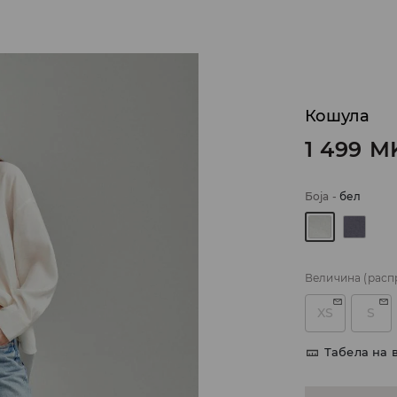
Кошула
1 499
M
Боја
-
бел
Величина
(расп
XS
S
Табела на 