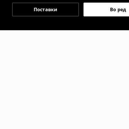
⟶
Политика на поврат
Поставки
Во ред
Препорачани
-2%
-20%