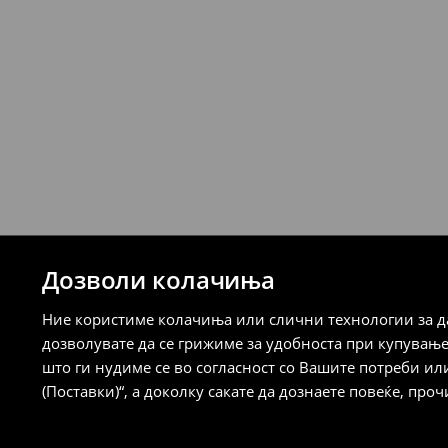
7-14 работни дена
Логистички провајдер Милшпед/курир 
249 MKD
7-14 работни дена
Логистички провајдер Милшпед/курир
испорака)
259 MKD
7-14 работни дена
⟶
Детални информации за испорака
⟶
Детални информации за начините н
Дозволи колачиња
Политика на враќање
Ние користиме колачиња или слични технологии за да
Кога ќе ја примите нарачката, имате 30 
дозволувате да се грижиме за удобноста при купувањ
спроведе поврат на сите несакани или
што ги нудиме се во согласност со Вашите потреби ил
сакате да направите бесплатен поврат 
(Поставки)“, а доколку сакате да дознаете повеќе, проч
направите во нашите продавници. Исто
го вратите со начинот на испораката п
одговорноста при оваа опција ја сносит