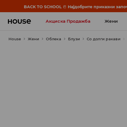
BACK TO SCHOOL
📒
Најдобрите приказни започ
Акциска Продажба
Жени
House
Жени
Облека
Блузи
Со долги ракави