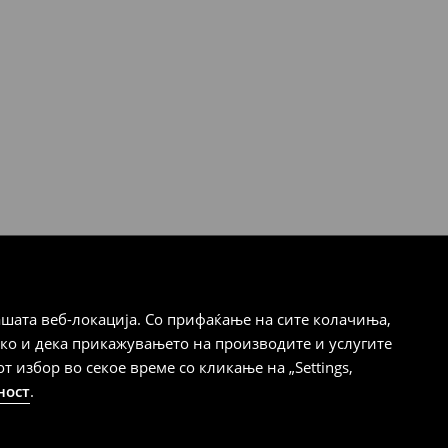
шата веб-локација. Со прифаќање на сите колачиња,
ако и дека прикажувањето на производите и услугите
избор во секое време со кликање на „Settings,
ност
.