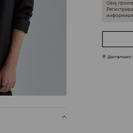
Овој произв
Регистрира
информирам
Достапност