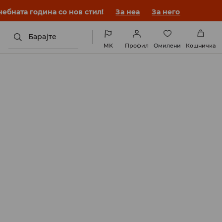
ебната година со нов стил!
За неа
За него
Барајте
MK
Профил
Омилени
Кошничка