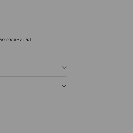
во големина: L
ERY MILD PROCESS
STEAM