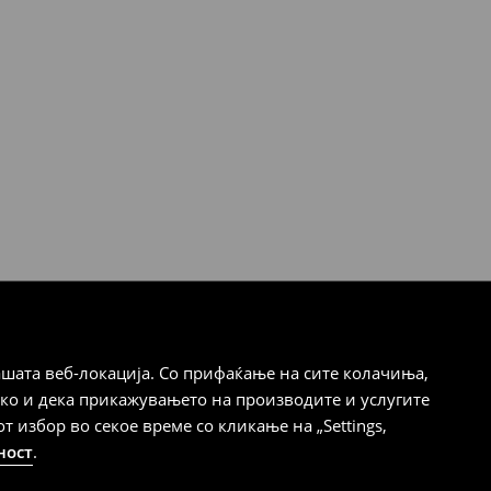
шата веб-локација. Со прифаќање на сите колачиња,
ако и дека прикажувањето на производите и услугите
избор во секое време со кликање на „Settings,
ност
.