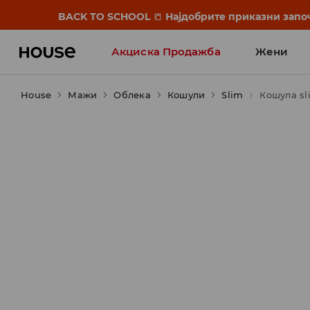
BACK TO SCHOOL
📒
Најдобрите приказни започ
Акциска Продажба
Жени
House
Мажи
Облека
Кошули
Slim
Кошула sli