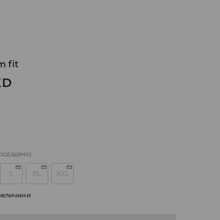
 fit
KD
родадено)
L
XL
XXL
величини