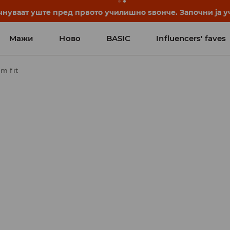
нуваат уште пред првото училишно ѕвонче. Започни ја уч
Мажи
Ново
BASIC
Influencers' faves
m fit