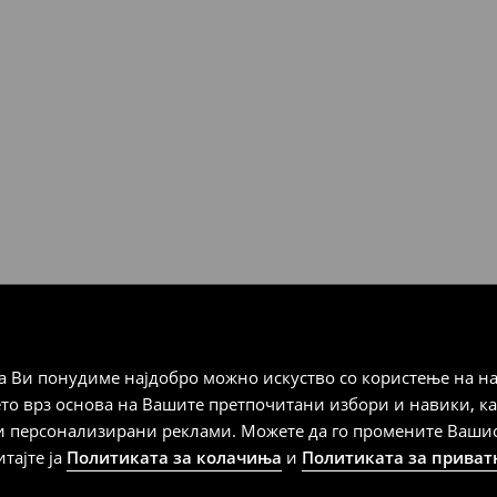
Мик Мик (online плаќање)
 Мик Мик (плаќање при
а плаќање
 Ви понудиме најдобро можно искуство со користење на на
дена од тој датум да се
ето врз основа на Вашите претпочитани избори и навики, к
 несоодветни производи. Ако
и персонализирани реклами. Можете да го промените Вашиот 
на артиклите, тоа може да го
итајте ја
Политиката за колачиња
и
Политиката за приват
 така, производот може да
о ваш избор (трошокот и