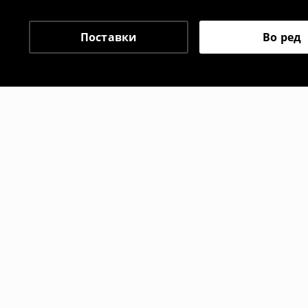
одговорноста при оваа опција ја сносит
⟶
Политика на поврат
Поставки
Во ред
Препорачани
-17%
-29%