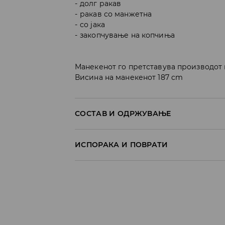
долг ракав
ракав со манжетна
со јака
закопчување на копчиња
Манекенот го претставува производот 
Висина на манекенот 187 cm
СОСТАВ И ОДРЖУВАЊЕ
Материјал I
:
65% POLYESTER, 35% COTTON
ИСПОРАКА И ПОВРАТИ
MACHINE WASH AT MAX.TEMP. 30° C - V
Политика на испорака
DO NOT BLEACH
Преземање во продавница
DO NOT TUMBLE DRY
БЕСПЛАТНО
7-14 работни дена
IRON AT MAX. TEMP. OF 110° C WITHOUT 
Локација за подигнување на пратки