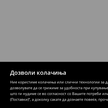
DO NOT DRY CLEAN
239 MKD
7-14 работни дена
Логистички провајдер Милшпед/курир 
249 MKD
7-14 работни дена
Логистички провајдер Милшпед/курир
испорака)
259 MKD
7-14 работни дена
⟶
Детални информации за испорака
⟶
Детални информации за начините н
Дозволи колачиња
Политика на враќање
Ние користиме колачиња или слични технологии за да
Кога ќе ја примите нарачката, имате 30 
дозволувате да се грижиме за удобноста при купувањ
спроведе поврат на сите несакани или
што ги нудиме се во согласност со Вашите потреби ил
сакате да направите бесплатен поврат 
(Поставки)“, а доколку сакате да дознаете повеќе, проч
направите во нашите продавници. Исто
го вратите со начинот на испораката п