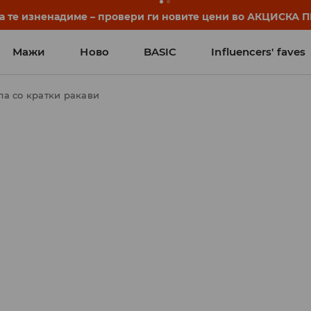
нуваат уште пред првото училишно ѕвонче. Започни ја уч
Мажи
Ново
BASIC
Influencers' faves
а со кратки ракави