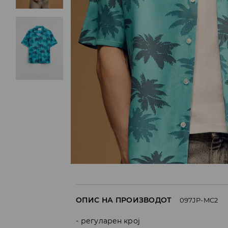
ОПИС НА ПРОИЗВОДОТ
097JP-MC2
регуларен крој