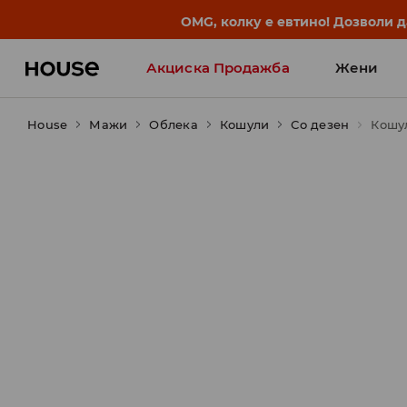
BACK TO SCHOOL
📒
Најдобрите приказни започ
Акциска Продажба
Жени
House
Мажи
Облека
Кошули
Со дезен
Кошул