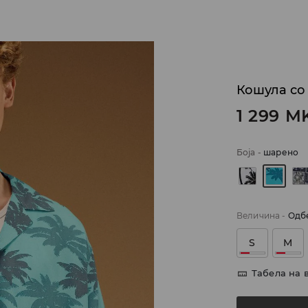
Кошула со
1 299
M
Боја
-
шарено
Величина
-
Одб
S
M
Табела на 