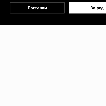
⟶
Политика на поврат
Поставки
Во ред
Препорачани
-17%
-29%