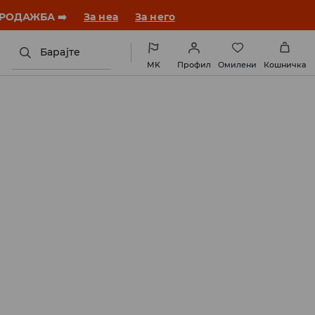
ебната година со нов стил!
За неа
За него
Барајте
MK
Профил
Омилени
Кошничка