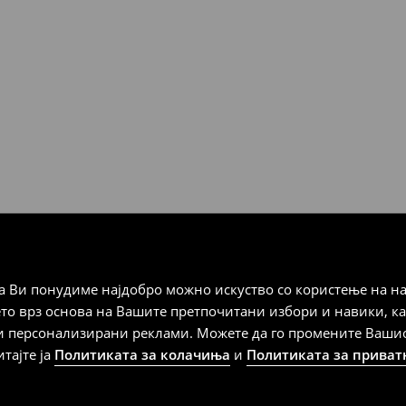
10 ° C.
Мик Мик (online плаќање)
 Мик Мик (плаќање при
а плаќање
 Ви понудиме најдобро можно искуство со користење на на
дена од тој датум да се
ето врз основа на Вашите претпочитани избори и навики, к
 несоодветни производи. Ако
и персонализирани реклами. Можете да го промените Вашиот 
на артиклите, тоа може да го
итајте ја
Политиката за колачиња
и
Политиката за приват
 така, производот може да
о ваш избор (трошокот и
е вие).