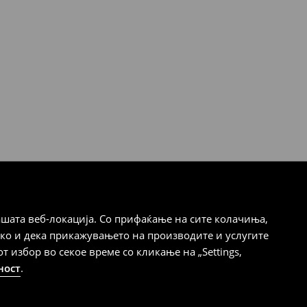
шата веб-локација. Со прифаќање на сите колачиња,
ако и дека прикажувањето на производите и услугите
избор во секое време со кликање на „Settings,
ност
.