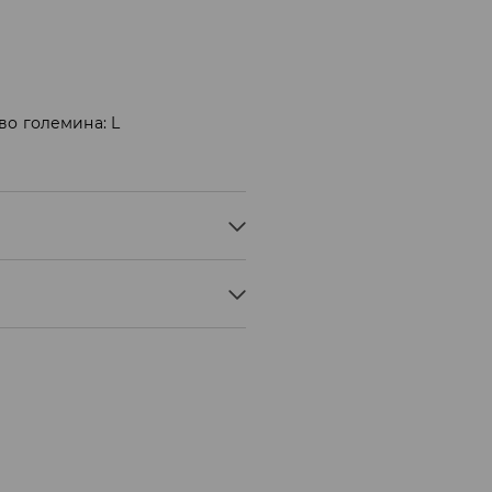
во големина: L
° C - МНОГУ БЛАГ ПРОЦЕС
ЊЕ