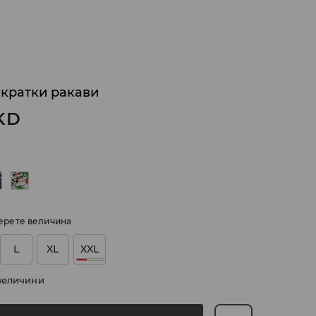
 кратки ракави
KD
ерете величина
L
XL
XXL
величини