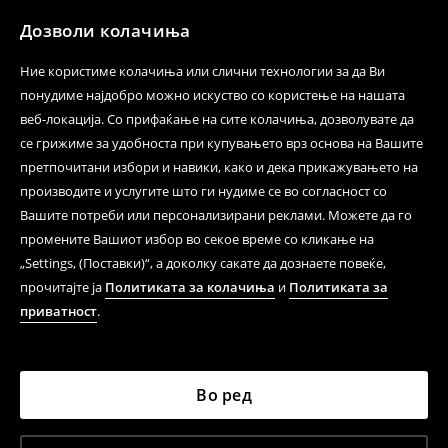
⟶
Политика на поврат
Дозволи колачиња
Ние користиме колачиња или слични технологии за да Ви
понудиме најдобро можно искуство со користење на нашата
веб-локација. Со прифаќање на сите колачиња, дозволувате да
се грижиме за удобноста при купувањето врз основа на Вашите
претпочитани избори и навики, како и дека прикажувањето на
производите и услугите што ги нудиме се во согласност со
Вашите потреби или персонализирани реклами. Можете да го
промените Вашиот избор во секое време со кликање на
„Settings, (Поставки)“, а доколку сакате да дознаете повеќе,
прочитајте ја
Политиката за колачиња
и
Политиката за
приватност
.
Во ред