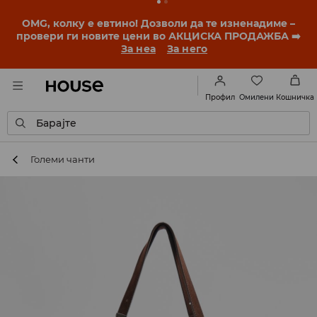
OMG, колку е евтино! Дозволи да те изненадиме –
провери ги новите цени во АКЦИСКА ПРОДАЖБА ➡️
За неа
За него
Омилени
Профил
Кошничка
Барајте
Големи чанти