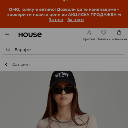
BACK TO SCHOOL
📒
Најдобрите приказни
започнуваат уште пред првото училишно ѕвонче.
Започни ја учебната година со нов стил!
За неа
За него
Омилени
Профил
Кошничка
Барајте
Со принт