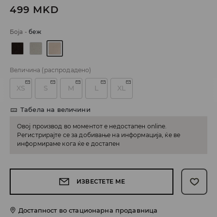
499
MKD
Боја
-
беж
Величина
(распродадено)
XS
S
M
L
XL
Табела на величини
Овој производ во моментот е недостапен online.
Регистрирајте се за добивање на информација, ќе ве
информираме кога ќе е достапен
ИЗВЕСТЕТЕ МЕ
Достапност во стационарна продавница