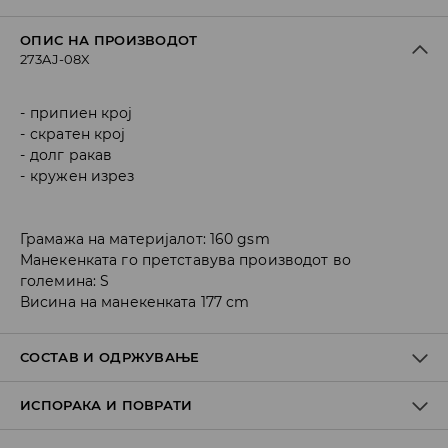
ОПИС НА ПРОИЗВОДОТ
273AJ-08X
припиен крој
скратен крој
долг ракав
кружен изрез
Грамажа на материјалот: 160 gsm
Манекенката го претставува производот во
големина: S
Висина на манекенката 177 cm
СОСТАВ И ОДРЖУВАЊЕ
ИСПОРАКА И ПОВРАТИ
Материјал I
:
100% COTTON