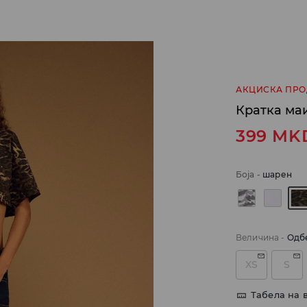
АКЦИСКА ПР
Кратка ма
399
MK
Боја
-
шарен
Величина
-
Одб
XS
S
Табела на 