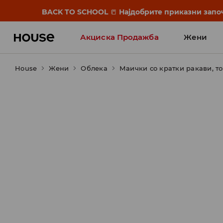
BACK TO SCHOOL
📒
Најдобрите приказни започ
Акциска Продажба
Жени
House
Жени
Облека
Маички со кратки ракави, т