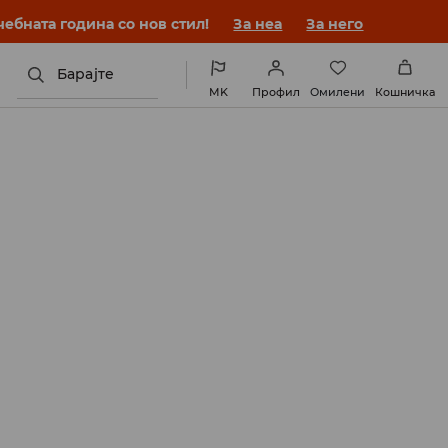
ебната година со нов стил!
За неа
За него
Барајте
MK
Профил
Омилени
Кошничка