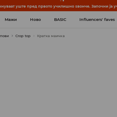
нуваат уште пред првото училишно ѕвонче. Започни ја уч
Мажи
Ново
BASIC
Influencers' faves
опови
Crop top
Кратка маичка