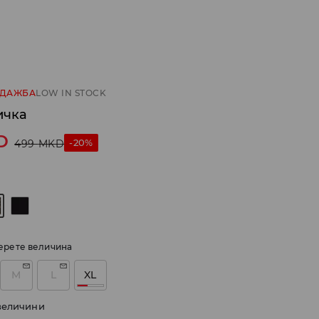
ОДАЖБА
LOW IN STOCK
ичка
D
-20%
499
MKD
ерете величина
M
L
XL
величини