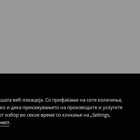
шата веб-локација. Со прифаќање на сите колачиња,
ако и дека прикажувањето на производите и услугите
избор во секое време со кликање на „Settings,
ност
.