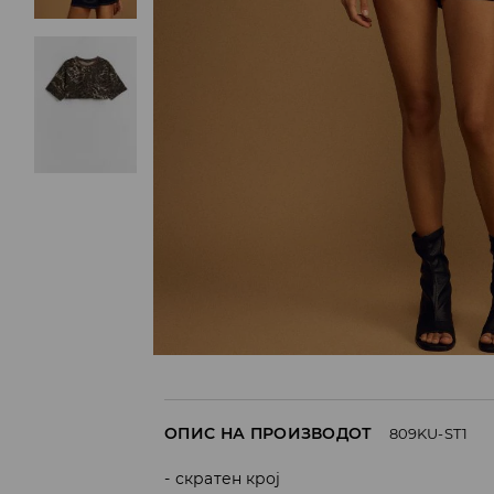
ОПИС НА ПРОИЗВОДОТ
809KU-ST1
скратен крој