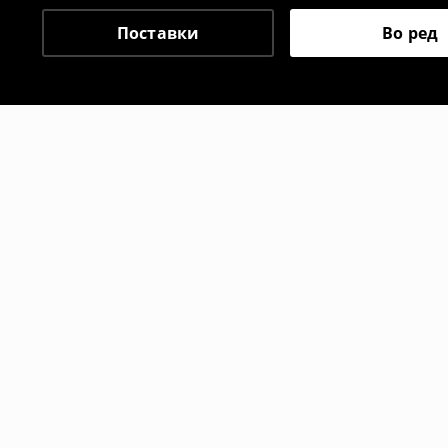
⟶
Политика на поврат
Поставки
Во ред
Препорачани
-10%