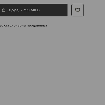
Додај
-
399
MKD
 во стационарна продавница