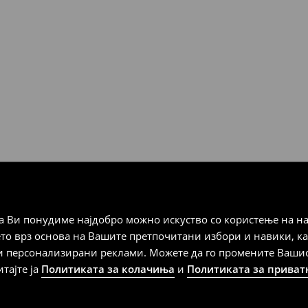
Мик Мик (online плаќање)
 Мик Мик (плаќање при
а плаќање
 Ви понудиме најдобро можно искуство со користење на на
дена од тој датум да се
ето врз основа на Вашите претпочитани избори и навики, к
 несоодветни производи. Ако
и персонализирани реклами. Можете да го промените Вашиот 
на артиклите, тоа може да го
итајте ја
Политиката за колачиња
и
Политиката за приват
 така, производот може да
о ваш избор (трошокот и
е вие).