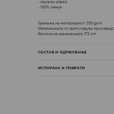
кружен изрез
100% памук
Грамажа на материјалот: 200 gsm
Манекенката го претставува производо
Висина на манекенката 173 cm
СОСТАВ И ОДРЖУВАЊЕ
100% ПАМУК
ИСПОРАКА И ПОВРАТИ
Политика на испорака
Преземање во продавница
БЕСПЛАТНО
7-14 работни дена
Локација за подигнување на пратки
239 MKD