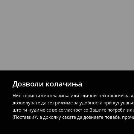
7-14 работни дена
Логистички провајдер Милшпед/курир 
249 MKD
7-14 работни дена
Логистички провајдер Милшпед/курир
испорака)
259 MKD
7-14 работни дена
⟶
Детални информации за испорака
⟶
Детални информации за начините н
Дозволи колачиња
Политика на враќање
Ние користиме колачиња или слични технологии за да
Кога ќе ја примите нарачката, имате 30 
дозволувате да се грижиме за удобноста при купувањ
спроведе поврат на сите несакани или
што ги нудиме се во согласност со Вашите потреби ил
сакате да направите бесплатен поврат 
(Поставки)“, а доколку сакате да дознаете повеќе, проч
направите во нашите продавници. Исто
го вратите со начинот на испораката п
одговорноста при оваа опција ја сносит