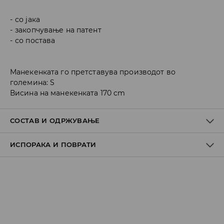
со јака
закопчување на патент
со постава
Манекенката го претставува производот во
големина: S
Висина на манекенката 170 cm
СОСТАВ И ОДРЖУВАЊЕ
ИСПОРАКА И ПОВРАТИ
ПРВА ТКАЕНИНА
:
100% ПОЛИУРЕТАН
ПРВА ПОСТАВА
:
100% ПОЛИЕСТЕР
Политика на испорака
ДА НЕ СЕ ИЗБЕЛУВА
Преземање во продавница
ДА НЕ СЕ ПЕГЛА
БЕСПЛАТНО
ДА СЕ ЧИСТИ СО МОКАР СУНЃЕР
7-14 работни дена