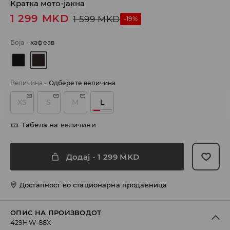
Кратка мото-јакна
1 299
MKD
1 599
MKD
-19%
Боја
-
кафеав
Величина
-
Одберете величина
XS
S
M
L
Табела на величини
Додај
-
1 299
MKD
Достапност во стационарна продавница
ОПИС НА ПРОИЗВОДОТ
429HW-88X