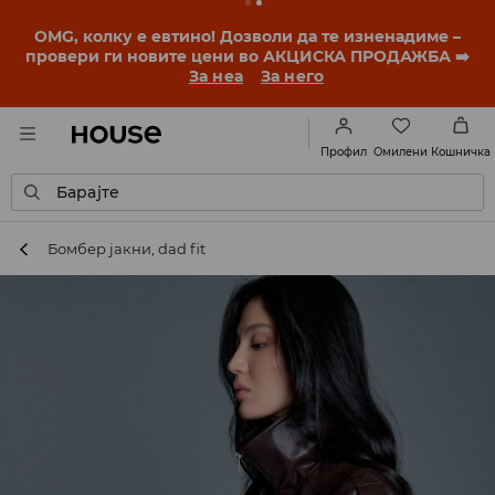
BACK TO SCHOOL
📒
Најдобрите приказни
започнуваат уште пред првото училишно ѕвонче.
Започни ја учебната година со нов стил!
За неа
За него
Омилени
Профил
Кошничка
Барајте
Бомбер јакни, dad fit