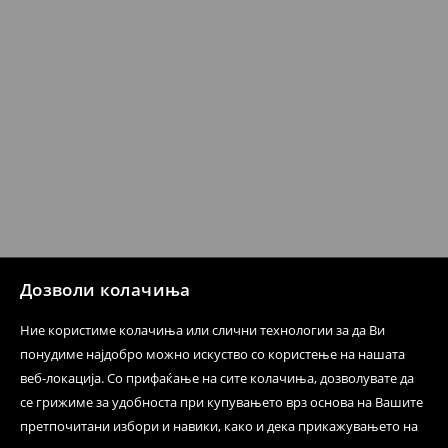
направите во нашите продавници. Исто така,
производот може да го вратите со начинот на
испораката по ваш избор (трошокот и одговорноста
при оваа опција ја сносите вие).
⟶
Политика на поврат
Дозволи колачиња
Ние користиме колачиња или слични технологии за да Ви
понудиме најдобро можно искуство со користење на нашата
веб-локација. Со прифаќање на сите колачиња, дозволувате да
се грижиме за удобноста при купувањето врз основа на Вашите
претпочитани избори и навики, како и дека прикажувањето на