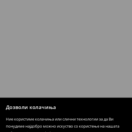
датум да се спроведе поврат на сите несакани или
несоодветни производи. Ако сакате да направите
бесплатен поврат на артиклите, тоа може да го
направите во нашите продавници. Исто така,
производот може да го вратите со начинот на
испораката по ваш избор (трошокот и одговорноста
при оваа опција ја сносите вие).
⟶
Политика на поврат
Дозволи колачиња
Ние користиме колачиња или слични технологии за да Ви
понудиме најдобро можно искуство со користење на нашата