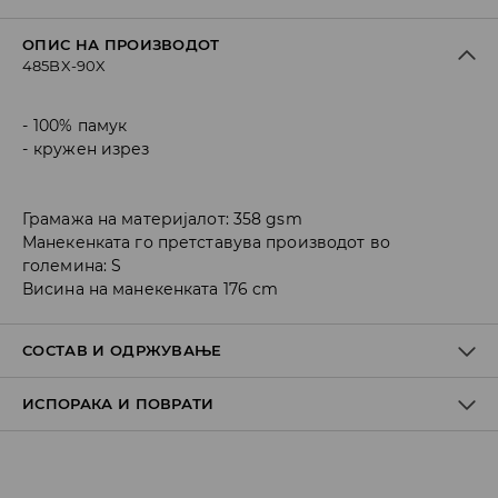
ОПИС НА ПРОИЗВОДОТ
485BX-90X
100% памук
кружен изрез
Грамажа на материјалот: 358 gsm
Манекенката го претставува производот во
големина: S
Висина на манекенката 176 cm
СОСТАВ И ОДРЖУВАЊЕ
ИСПОРАКА И ПОВРАТИ
Материјал I
:
100% ПАМУК
MAШИНСКO ПЕРЕЊЕ НА МАКС. ТЕМП 30° C - МНОГУ
Политика на испорака
БЛАГ ПРОЦЕС