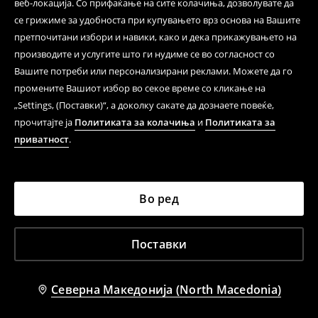
веб-локација. Со прифаќање на сите колачиња, дозволувате да
се грижиме за удобноста при купувањето врз основа на Вашите
претпочитани избори и навики, како и дека прикажувањето на
производите и услугите што ги нудиме се во согласност со
Вашите потреби или персонализирани реклами. Можете да го
промените Вашиот избор во секое време со кликање на
„Settings, (Поставки)“, а доколку сакате да дознаете повеќе,
прочитајте ја
Политиката за колачиња
и
Политиката за
приватност
.
Во ред
Поставки
Северна Македонија (North Macedonia)