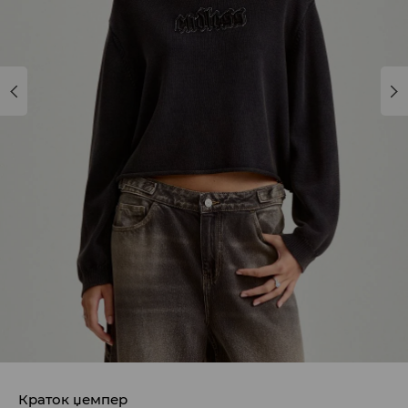
Краток џемпер