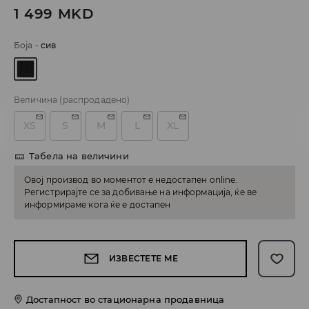
1 499
MKD
Боја
-
сив
Величина
(распродадено)
XS
S
M
L
XL
Табела на величини
Овој производ во моментот е недостапен online.
Регистрирајте се за добивање на информација, ќе ве
информираме кога ќе е достапен
ИЗВЕСТЕТЕ МЕ
Достапност во стационарна продавница