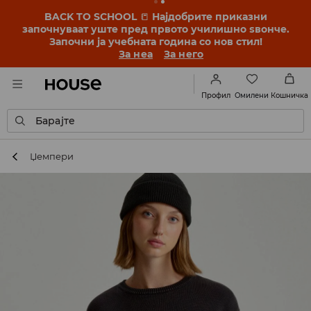
BACK TO SCHOOL
📒
Најдобрите приказни
започнуваат уште пред првото училишно ѕвонче.
Започни ја учебната година со нов стил!
За неа
За него
Омилени
Профил
Кошничка
Барајте
Џемпери