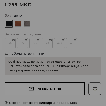
1 299
MKD
Боја
-
црно
Величина
(распродадено)
36
37
38
39
40
41
Табела на величини
Овој производ во моментот е недостапен online.
Регистрирајте се за добивање на информација, ќе ве
информираме кога ќе е достапен
ИЗВЕСТЕТЕ МЕ
Достапност во стационарна продавница