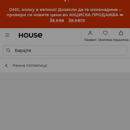
OMG, колку е евтино! Дозволи да те изненадиме –
провери ги новите цени во АКЦИСКА ПРОДАЖБА ➡️
За неа
За него
Омилени
Профил
Кошничка
Барајте
Рамна потпетица