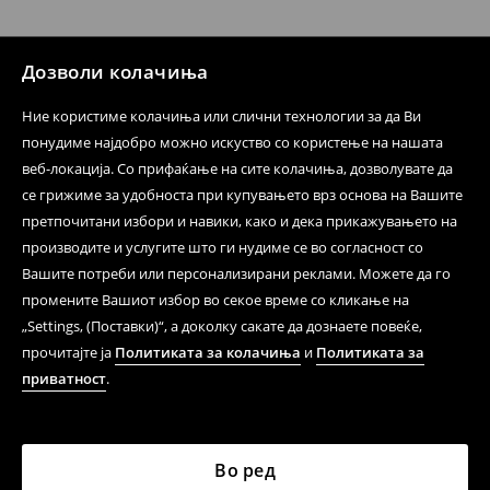
при оваа опција ја сносите вие).
⟶
Политика на поврат
Дозволи колачиња
Ние користиме колачиња или слични технологии за да Ви
понудиме најдобро можно искуство со користење на нашата
веб-локација. Со прифаќање на сите колачиња, дозволувате да
се грижиме за удобноста при купувањето врз основа на Вашите
претпочитани избори и навики, како и дека прикажувањето на
производите и услугите што ги нудиме се во согласност со
Вашите потреби или персонализирани реклами. Можете да го
промените Вашиот избор во секое време со кликање на
„Settings, (Поставки)“, а доколку сакате да дознаете повеќе,
прочитајте ја
Политиката за колачиња
и
Политиката за
приватност
.
Во ред