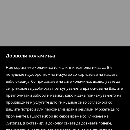
датум да се спроведе поврат на сите несакани или
несоодветни производи. Ако сакате да направите
бесплатен поврат на артиклите, тоа може да го
направите во нашите продавници. Исто така,
производот може да го вратите со начинот на
испораката по ваш избор (трошокот и одговорноста
при оваа опција ја сносите вие).
⟶
Политика на поврат
Дозволи колачиња
Ние користиме колачиња или слични технологии за да Ви
понудиме најдобро можно искуство со користење на нашата
веб-локација. Со прифаќање на сите колачиња, дозволувате да
се грижиме за удобноста при купувањето врз основа на Вашите
претпочитани избори и навики, како и дека прикажувањето на
производите и услугите што ги нудиме се во согласност со
Вашите потреби или персонализирани реклами. Можете да го
промените Вашиот избор во секое време со кликање на
„Settings, (Поставки)“, а доколку сакате да дознаете повеќе,