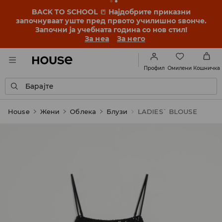
BACK TO SCHOOL
📒
Најдобрите приказни
започнуваат уште пред првото училишно ѕвонче.
Започни ја учебната година со нов стил!
За неа
За него
Омилени
Профил
Кошничка
Барајте
House
Жени
Облека
Блузи
LADIES` BLOUSE