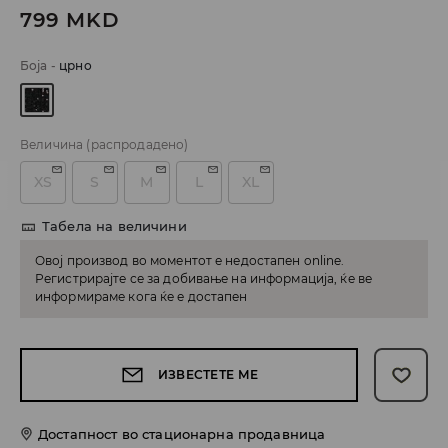
799
MKD
Боја
-
црно
Величина
(распродадено)
XS
S
M
L
XL
Табела на величини
Овој производ во моментот е недостапен online.
Регистрирајте се за добивање на информација, ќе ве
информираме кога ќе е достапен
ИЗВЕСТЕТЕ МЕ
Достапност во стационарна продавница