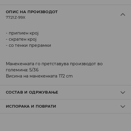
ОПИС НА ПРОИЗВОДОТ
7721Z-99X
припиен крој
скратен крој
со тенки прерамки
Манекенката го претставува производот во
големина: S/36
Висина на манекенката 172 cm
СОСТАВ И ОДРЖУВАЊЕ
ИСПОРАКА И ПОВРАТИ
Материјал I
:
97% POLYESTER, 3% ELASTANE
Материјал II
:
100% POLYESTER
Политика на испорака
MACHINE WASH AT MAX.TEMP. 30° C - MILD PROCESS