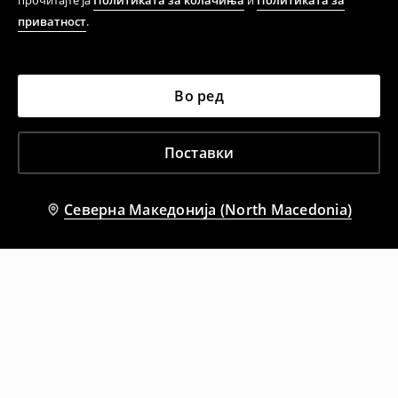
прочитајте ја
Политиката за колачиња
и
Политиката за
приватност
.
Во ред
Поставки
Северна Македонија (North Macedonia)