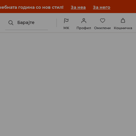
ебната година со нов стил!
За неа
За него
Барајте
MK
Профил
Омилени
Кошничка