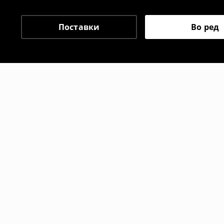
одговорноста при оваа опција ја сносит
⟶
Политика на поврат
Поставки
Во ред
Препорачани
-10%