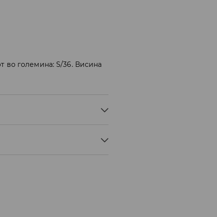
т во големина: S/36. Висина
% POLYESTER, 7% ELASTANE
ILD PROCESS
STEAM