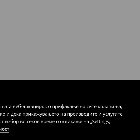
шата веб-локација. Со прифаќање на сите колачиња,
ако и дека прикажувањето на производите и услугите
избор во секое време со кликање на „Settings,
ност
.