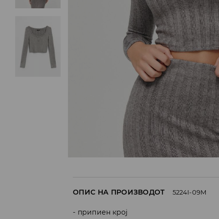
ОПИС НА ПРОИЗВОДОТ
5224I-09M
припиен крој