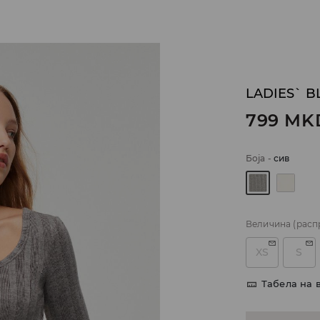
LADIES` B
799
MK
Боја
-
сив
Величина
(расп
XS
S
Табела на 