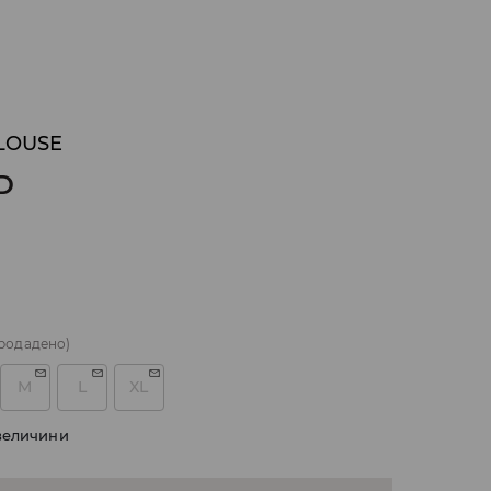
LOUSE
D
родадено)
M
L
XL
величини