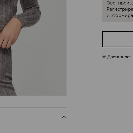
Овој произв
Регистрира
информирам
Достапност