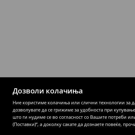
DO NOT DRY CLEAN
239 MKD
7-14 работни дена
Логистички провајдер Милшпед/курир 
249 MKD
7-14 работни дена
Логистички провајдер Милшпед/курир
испорака)
259 MKD
7-14 работни дена
⟶
Детални информации за испорака
⟶
Детални информации за начините н
Дозволи колачиња
Политика на враќање
Ние користиме колачиња или слични технологии за да
Кога ќе ја примите нарачката, имате 30 
дозволувате да се грижиме за удобноста при купувањ
спроведе поврат на сите несакани или
што ги нудиме се во согласност со Вашите потреби ил
сакате да направите бесплатен поврат 
(Поставки)“, а доколку сакате да дознаете повеќе, проч
направите во нашите продавници. Исто
го вратите со начинот на испораката п