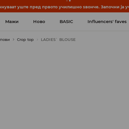
нуваат уште пред првото училишно ѕвонче. Започни ја уч
Мажи
Ново
BASIC
Influencers' faves
опови
Crop top
LADIES` BLOUSE