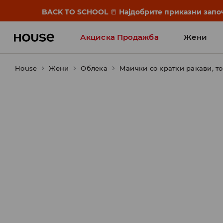
BACK TO SCHOOL
📒
Најдобрите приказни започ
Акциска Продажба
Жени
House
Жени
Облека
Маички со кратки ракави, т