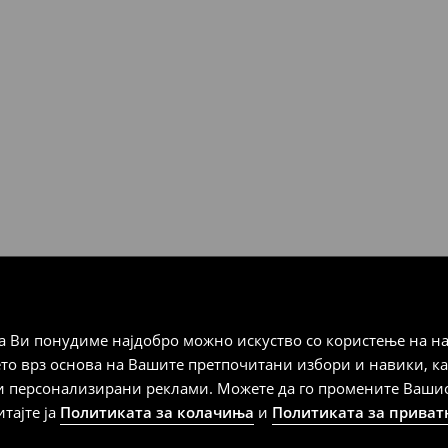
Мик Мик (online плаќање)
 Мик Мик (плаќање при
а плаќање
 Ви понудиме најдобро можно искуство со користење на на
дена од тој датум да се
ето врз основа на Вашите претпочитани избори и навики, к
 несоодветни производи. Ако
и персонализирани реклами. Можете да го промените Вашиот 
на артиклите, тоа може да го
итајте ја
Политиката за колачиња
и
Политиката за приват
 така, производот може да
о ваш избор (трошокот и