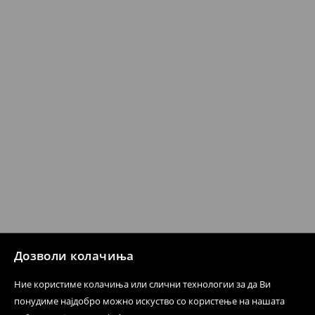
датум да се спроведе поврат на сите несакани или
несоодветни производи. Ако сакате да направите
бесплатен поврат на артиклите, тоа може да го
направите во нашите продавници. Исто така,
производот може да го вратите со начинот на
испораката по ваш избор (трошокот и одговорноста
при оваа опција ја сносите вие).
⟶
Политика на поврат
Дозволи колачиња
Ние користиме колачиња или слични технологии за да Ви
понудиме најдобро можно искуство со користење на нашата