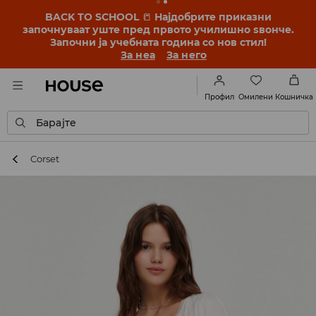
BACK TO SCHOOL
📒
Најдобрите приказни
започнуваат уште пред првото училишно ѕвонче.
Започни ја учебната година со нов стил!
За неа
За него
Омилени
Профил
Кошничка
Барајте
Corset