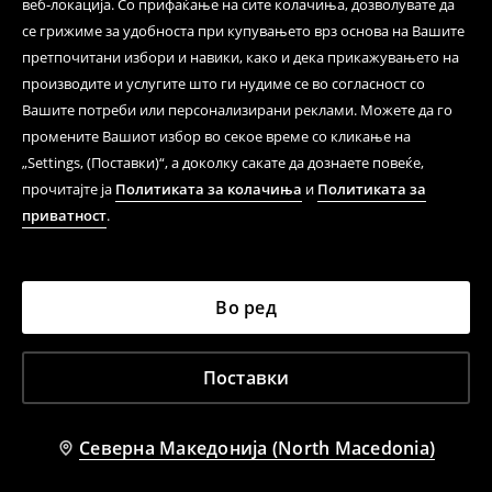
веб-локација. Со прифаќање на сите колачиња, дозволувате да
се грижиме за удобноста при купувањето врз основа на Вашите
претпочитани избори и навики, како и дека прикажувањето на
производите и услугите што ги нудиме се во согласност со
Вашите потреби или персонализирани реклами. Можете да го
промените Вашиот избор во секое време со кликање на
„Settings, (Поставки)“, а доколку сакате да дознаете повеќе,
прочитајте ја
Политиката за колачиња
и
Политиката за
приватност
.
Во ред
Поставки
Северна Македонија (North Macedonia)