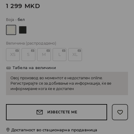
1 299
MKD
Боја
-
бел
Величина
(распродадено)
XS
S
M
L
XL
Табела на величини
Овој производ во моментот е недостапен online.
Регистрирајте се за добивање на информација, ќе ве
информираме кога ќе е достапен
ИЗВЕСТЕТЕ МЕ
Достапност во стационарна продавница