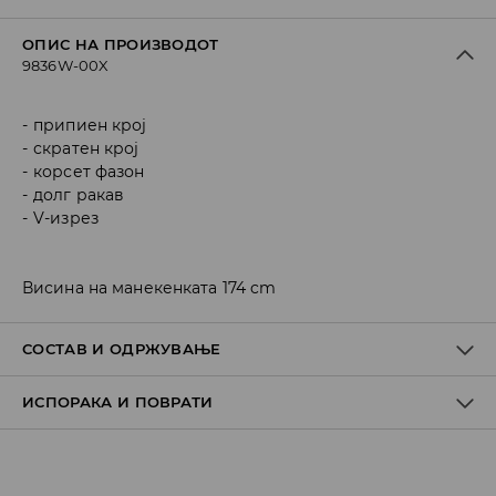
ОПИС НА ПРОИЗВОДОТ
9836W-00X
припиен крој
скратен крој
корсет фазон
долг ракав
V-изрез
Висина на манекенката 174 cm
СОСТАВ И ОДРЖУВАЊЕ
ИСПОРАКА И ПОВРАТИ
ПРВА ТКАЕНИНА
:
100% ПОЛИЕСТЕР
ДА СЕ ПЕРЕ ОДДЕЛНО ИЛИ СО СЛИЧНИ БОИ
Политика на испорака
ДА НЕ СЕ ИЗБЕЛУВА