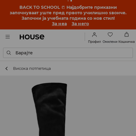
BACK TO SCHOOL
📒
Најдобрите приказни
започнуваат уште пред првото училишно ѕвонче.
Започни ја учебната година со нов стил!
За неа
За него
Омилени
Профил
Кошничка
Барајте
Висока потпетица