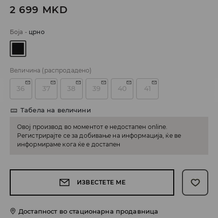
2 699
MKD
Боја
-
црно
Величина
(распродадено)
36
37
38
39
40
41
Табела на величини
Овој производ во моментот е недостапен online.
Регистрирајте се за добивање на информација, ќе ве
информираме кога ќе е достапен
ИЗВЕСТЕТЕ МЕ
Достапност во стационарна продавница