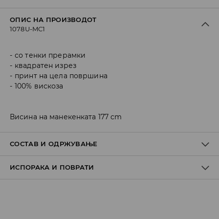
ОПИС НА ПРОИЗВОДОТ
1078U-MC1
со тенки прерамки
квадратен изрез
принт на цела површина
100% вискоза
Висина на манекенката 177 cm
СОСТАВ И ОДРЖУВАЊЕ
ИСПОРАКА И ПОВРАТИ
Материјал I
:
100% VISCOSE
MACHINE WASH AT MAX.TEMP. 30° C - MILD PROCESS
Политика на испорака
DO NOT BLEACH
Преземање во продавница