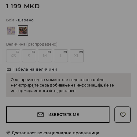
1 199
MKD
Боја
-
шарено
Величина
(распродадено)
XS
S
M
L
XL
Табела на величини
Овој производ во моментот е недостапен online.
Регистрирајте се за добивање на информација, ќе ве
информираме кога ќе е достапен
ИЗВЕСТЕТЕ МЕ
Достапност во стационарна продавница