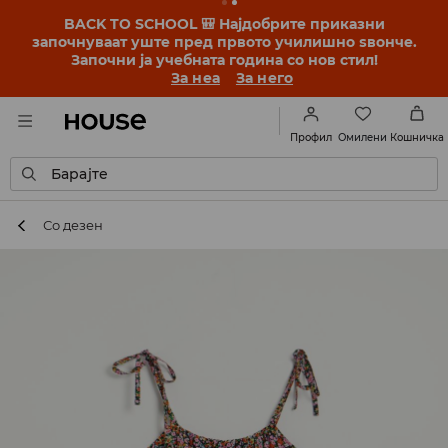
BACK TO SCHOOL 🎒 Најдобрите приказни
започнуваат уште пред првото училишно ѕвонче.
Започни ја учебната година со нов стил!
За неа
За него
Омилени
Профил
Кошничка
Барајте
Со дезен