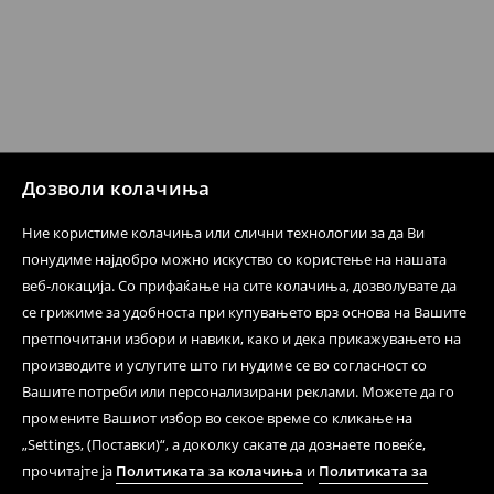
несоодветни производи. Ако сакате да направите
бесплатен поврат на артиклите, тоа може да го
направите во нашите продавници. Исто така,
производот може да го вратите со начинот на
испораката по ваш избор (трошокот и одговорноста
при оваа опција ја сносите вие).
⟶
Политика на поврат
Дозволи колачиња
Ние користиме колачиња или слични технологии за да Ви
понудиме најдобро можно искуство со користење на нашата
веб-локација. Со прифаќање на сите колачиња, дозволувате да
се грижиме за удобноста при купувањето врз основа на Вашите
претпочитани избори и навики, како и дека прикажувањето на
производите и услугите што ги нудиме се во согласност со
Вашите потреби или персонализирани реклами. Можете да го
промените Вашиот избор во секое време со кликање на
„Settings, (Поставки)“, а доколку сакате да дознаете повеќе,
прочитајте ја
Политиката за колачиња
и
Политиката за