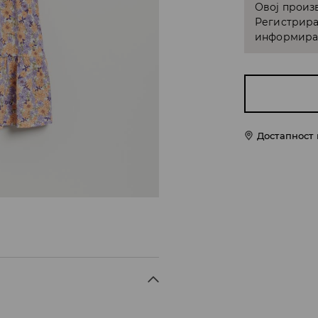
Овој произв
Регистрира
информирам
Достапност