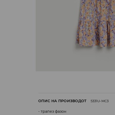
ОПИС НА ПРОИЗВОДОТ
5331U-MC3
трапез фазон