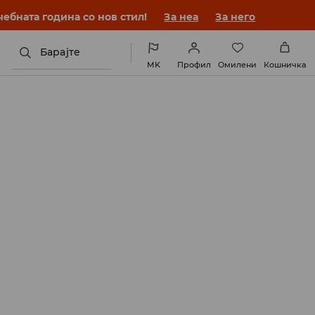
ебната година со нов стил!
За неа
За него
Барајте
MK
Профил
Омилени
Кошничка