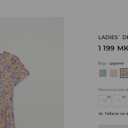
LADIES` D
1 199
M
Боја
-
шарено
Величина
(расп
XS
S
Табела на 