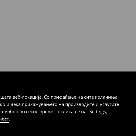
шата веб-локација. Со прифаќање на сите колачиња,
ако и дека прикажувањето на производите и услугите
избор во секое време со кликање на „Settings,
ност
.