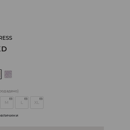
RESS
KD
родадено)
M
L
XL
величини