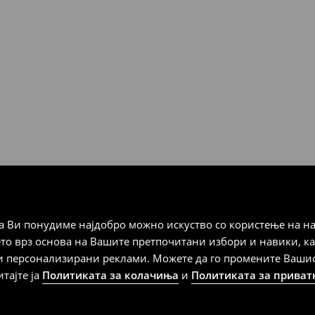
ЊЕ
Мик Мик (online плаќање)
 Мик Мик (плаќање при
а плаќање
 Ви понудиме најдобро можно искуство со користење на на
дена од тој датум да се
ето врз основа на Вашите претпочитани избори и навики, к
 несоодветни производи. Ако
и персонализирани реклами. Можете да го промените Вашиот 
на артиклите, тоа може да го
итајте ја
Политиката за колачиња
и
Политиката за приват
 така, производот може да
о ваш избор (трошокот и
е вие).