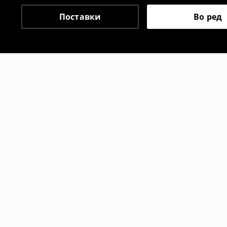
⟶
Политика на поврат
Поставки
Во ред
Препорачани
-11%
-14%