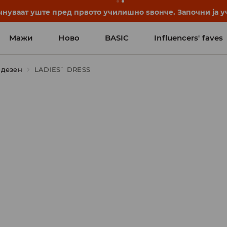
нуваат уште пред првото училишно ѕвонче. Започни ја уч
Мажи
Ново
BASIC
Influencers' faves
 дезен
LADIES` DRESS