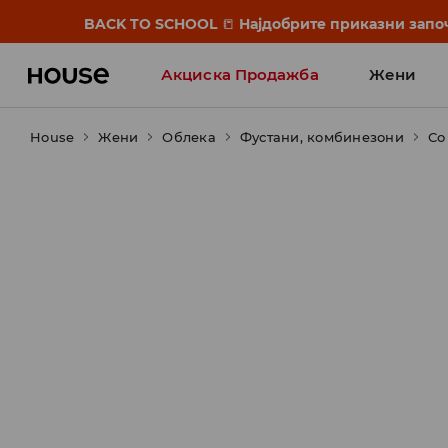
BACK TO SCHOOL
📒
Најдобрите приказни започ
Акциска Продажба
Жени
House
Жени
Облека
Фустани, комбинезони
Со