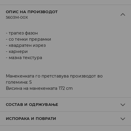
ОПИС НА ПРОИЗВОДОТ
5603M-00X
трапез фазон
со тенки прерамки
квадратен изрез
карнери
мазна текстура
Манекенката го претставува производот во
големина: S
Висина на манекенката 172 cm
СОСТАВ И ОДРЖУВАЊЕ
ИСПОРАКА И ПОВРАТИ
Материјал I
:
100% COTTON