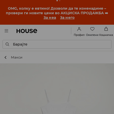
OMG, колку е евтино! Дозволи да те изненадиме –
провери ги новите цени во АКЦИСКА ПРОДАЖБА ➡️
За неа
За него
Омилени
Профил
Кошничка
Барајте
Макси