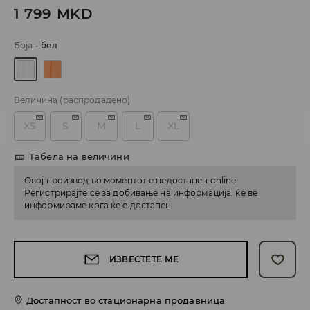
1 799
MKD
Боја
-
бел
Величина
(распродадено)
XS
S
M
L
XL
Табела на величини
Овој производ во моментот е недостапен online.
Регистрирајте се за добивање на информација, ќе ве
информираме кога ќе е достапен
ИЗВЕСТЕТЕ МЕ
Достапност во стационарна продавница