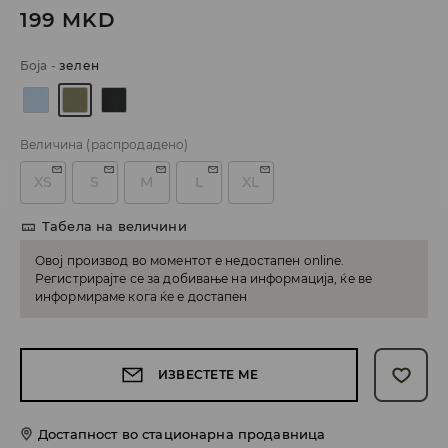
199
MKD
Боја
-
зелен
Величина
(распродадено)
XS
S
M
L
XL
Табела на величини
Овој производ во моментот е недостапен online.
Регистрирајте се за добивање на информација, ќе ве
информираме кога ќе е достапен
ИЗВЕСТЕТЕ МЕ
Достапност во стационарна продавница