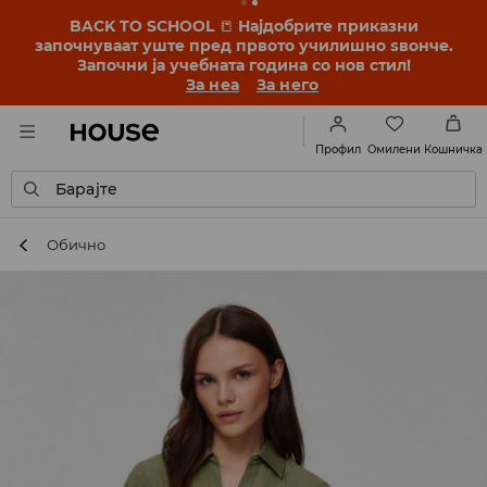
BACK TO SCHOOL
📒
Најдобрите приказни
започнуваат уште пред првото училишно ѕвонче.
Започни ја учебната година со нов стил!
За неа
За него
Омилени
Профил
Кошничка
Барајте
Обично