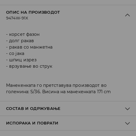
ОПИС НА ПРОИЗВОДОТ
9474W-91X
корсет фазон
долг ракав
ракав со манжетна
со јака
шпиц изрез
врзување во струк
Манекенката го претставува производот во
големина: S/36. Висина на манекенката 171 cm
СОСТАВ И ОДРЖУВАЊЕ
ИСПОРАКА И ПОВРАТИ
ПРВА ТКАЕНИНА
:
55% ПОЛИЕСТЕР, 45% ПАМУК
ДА СЕ ПЕРЕ ОДДЕЛНО ИЛИ СО СЛИЧНИ БОИ