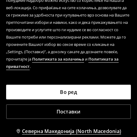
понудиме најдобро можно искуство со користење на нашата
веб-локација. Со прифаќање на сите колачиња, дозволувате да
се грижиме за удобноста при купувањето врз основа на Вашите
претпочитани избори и навики, како и дека прикажувањето на
производите и услугите што ги нудиме се во согласност со
Вашите потреби или персонализирани реклами. Можете да го
промените Вашиот избор во секое време со кликање на
„Settings, (Поставки)“, а доколку сакате да дознаете повеќе,
прочитајте ја
Политиката за колачиња
и
Политиката за
приватност
.
Во ред
Поставки
Северна Македонија (North Macedonia)