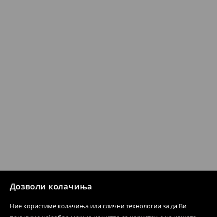
Кога ќе ја примите нарачката, имате 30 дена од тој
датум да се спроведе поврат на сите несакани или
несоодветни производи. Ако сакате да направите
бесплатен поврат на артиклите, тоа може да го
направите во нашите продавници. Исто така,
производот може да го вратите со начинот на
испораката по ваш избор (трошокот и одговорноста
при оваа опција ја сносите вие).
⟶
Политика на поврат
Дозволи колачиња
Ние користиме колачиња или слични технологии за да Ви