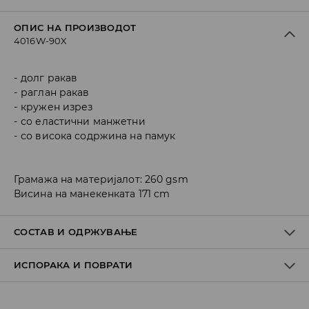
ОПИС НА ПРОИЗВОДОТ
4016W-90X
долг ракав
раглан ракав
кружен изрез
со еластични манжетни
со висока содржина на памук
Грамажа на материјалот: 260 gsm
Висина на манекенката 171 cm
СОСТАВ И ОДРЖУВАЊЕ
ИСПОРАКА И ПОВРАТИ
Материјал I
:
80% COTTON, 20% POLYESTER
MACHINE WASH AT MAX.TEMP. 30° C - NORMAL PROCESS
Политика на испорака