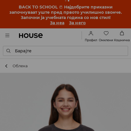
BACK TO SCHOOL
📒
Најдобрите приказни
започнуваат уште пред првото училишно ѕвонче.
Започни ја учебната година со нов стил!
За неа
За него
Омилени
Профил
Кошничка
Барајте
Облека