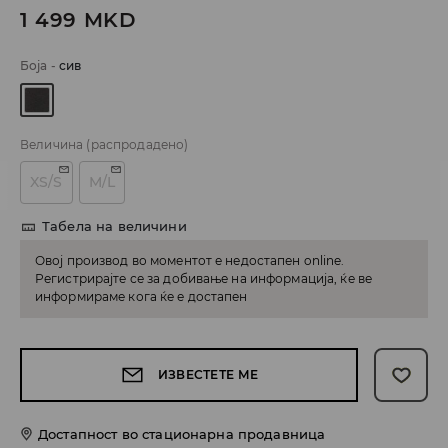
1 499
MKD
Боја
-
сив
Величина
(распродадено)
XS/S
M/L
Табела на величини
Овој производ во моментот е недостапен online.
Регистрирајте се за добивање на информација, ќе ве
информираме кога ќе е достапен
ИЗВЕСТЕТЕ МЕ
Достапност во стационарна продавница