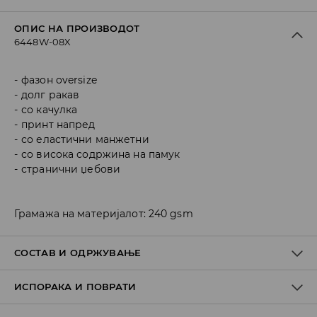
ОПИС НА ПРОИЗВОДОТ
6448W-08X
фазон oversize
долг ракав
со качулка
принт напред
со еластични манжетни
со висока содржина на памук
странични џебови
Грамажа на материјалот: 240 gsm
СОСТАВ И ОДРЖУВАЊЕ
ИСПОРАКА И ПОВРАТИ
Материјал I
:
80% COTTON, 20% POLYESTER