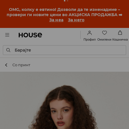
BACK TO SCHOOL
📒
Најдобрите приказни
започнуваат уште пред првото училишно ѕвонче.
Започни ја учебната година со нов стил!
За неа
За него
Омилени
Профил
Кошничка
Барајте
Со принт