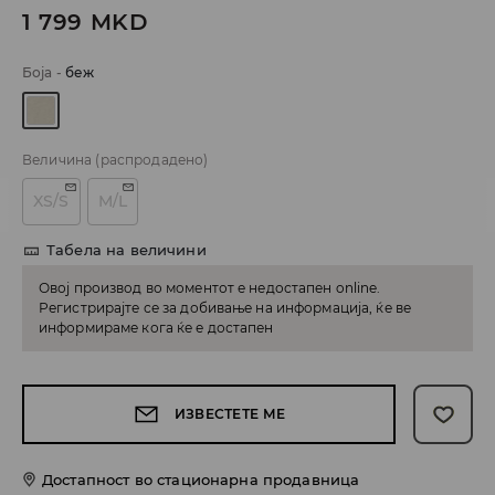
1 799
MKD
Боја
-
беж
Величина
(распродадено)
XS/S
M/L
Табела на величини
Овој производ во моментот е недостапен online.
Регистрирајте се за добивање на информација, ќе ве
информираме кога ќе е достапен
ИЗВЕСТЕТЕ МЕ
Достапност во стационарна продавница