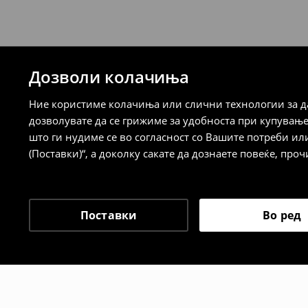
⟶
Детални информации за испорака
⟶
Детални информации за начините н
Дозволи колачиња
Политика на враќање
Ние користиме колачиња или слични технологии за да
Кога ќе ја примите нарачката, имате 30 
дозволувате да се грижиме за удобноста при купувањ
спроведе поврат на сите несакани или
што ги нудиме се во согласност со Вашите потреби ил
сакате да направите бесплатен поврат 
(Поставки)“, а доколку сакате да дознаете повеќе, проч
направите во нашите продавници. Исто
го вратите со начинот на испораката п
одговорноста при оваа опција ја сносит
⟶
Политика на поврат
Поставки
Во ред