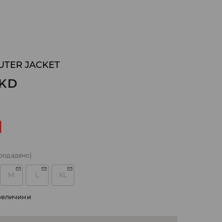
UTER JACKET
KD
родадено)
M
L
XL
величини