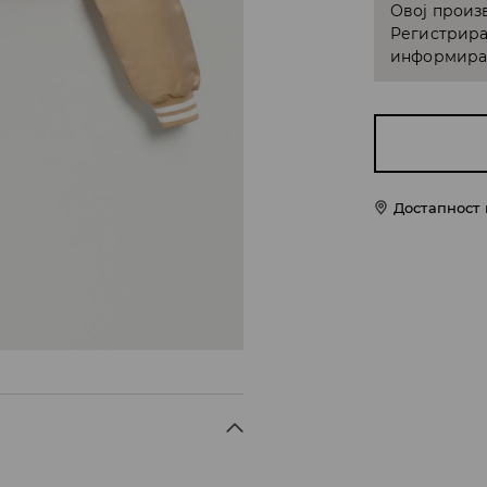
Овој произв
Регистрира
информирам
Достапност