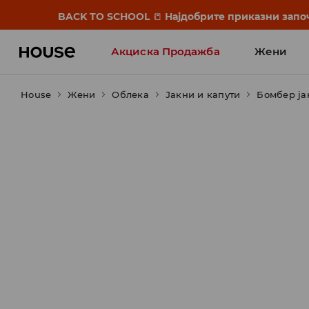
BACK TO SCHOOL
📒
Најдобрите приказни започ
Акциска Продажба
Жени
House
Жени
Облека
Јакни и капути
Бомбер јак