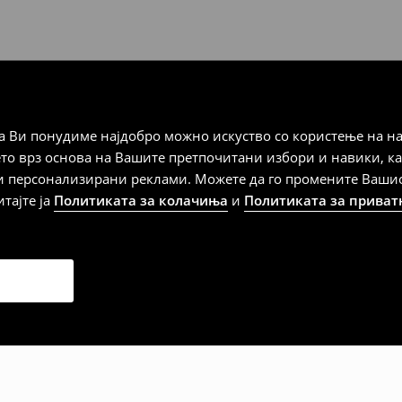
а плаќање
 Ви понудиме најдобро можно искуство со користење на на
дена од тој датум да се
ето врз основа на Вашите претпочитани избори и навики, к
 несоодветни производи. Ако
и персонализирани реклами. Можете да го промените Вашиот 
на артиклите, тоа може да го
итајте ја
Политиката за колачиња
и
Политиката за приват
 така, производот може да
о ваш избор (трошокот и
е вие).