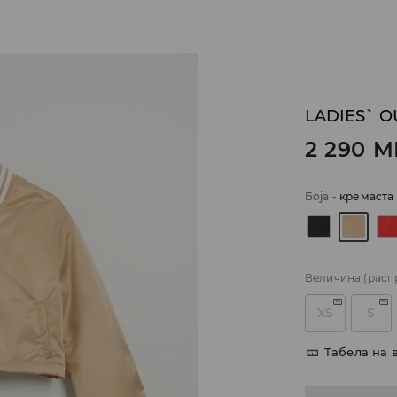
LADIES` O
2 290
M
Боја
-
кремаста
Величина
(расп
XS
S
Табела на 