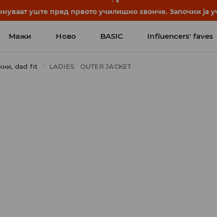
нуваат уште пред првото училишно ѕвонче. Започни ја уч
Мажи
Ново
BASIC
Influencers' faves
ни, dad fit
LADIES` OUTER JACKET