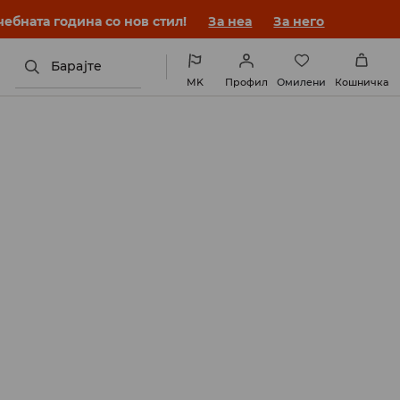
ебната година со нов стил!
За неа
За него
Барајте
MK
Профил
Омилени
Кошничка