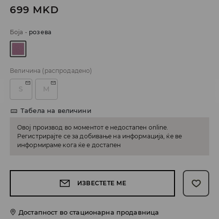
699
MKD
Боја
-
розева
Величина
(распродадено)
S
M
Табела на величини
Овој производ во моментот е недостапен online.
Регистрирајте се за добивање на информација, ќе ве
информираме кога ќе е достапен
ИЗВЕСТЕТЕ МЕ
Достапност во стационарна продавница