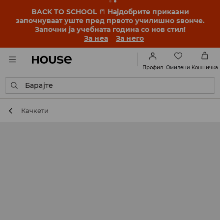
BACK TO SCHOOL
📒
Најдобрите приказни
започнуваат уште пред првото училишно ѕвонче.
Започни ја учебната година со нов стил!
За неа
За него
Омилени
Профил
Кошничка
Барајте
Качкети