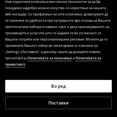
Ние користиме колачиња или слични технологии за да Ви
понудиме најдобро можно искуство со користење на нашата
веб-локација. Со прифаќање на сите колачиња, дозволувате да
се грижиме за удобноста при купувањето врз основа на Вашите
претпочитани избори и навики, како и дека прикажувањето на
производите и услугите што ги нудиме се во согласност со
Вашите потреби или персонализирани реклами. Можете да го
промените Вашиот избор во секое време со кликање на
„Settings, (Поставки)“, а доколку сакате да дознаете повеќе,
прочитајте ја
Политиката за колачиња
и
Политиката за
приватност
.
Во ред
Поставки