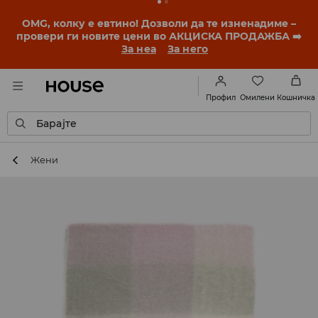
OMG, колку е евтино! Дозволи да те изненадиме –
провери ги новите цени во АКЦИСКА ПРОДАЖБА ➡️
За неа
За него
Омилени
Профил
Кошничка
Барајте
Жени