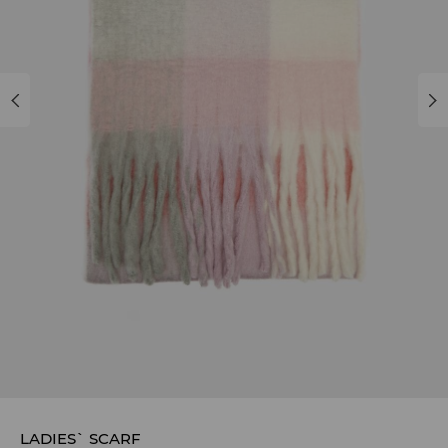
LADIES` SCARF