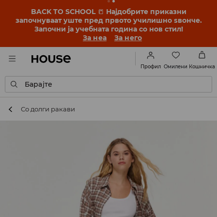
BACK TO SCHOOL
📒
Најдобрите приказни
започнуваат уште пред првото училишно ѕвонче.
Започни ја учебната година со нов стил!
За неа
За него
Омилени
Профил
Кошничка
Барајте
Со долги ракави