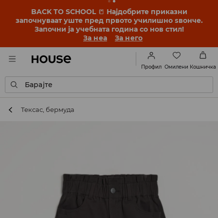
BACK TO SCHOOL
📒
Најдобрите приказни
започнуваат уште пред првото училишно ѕвонче.
Започни ја учебната година со нов стил!
За неа
За него
Омилени
Профил
Кошничка
Барајте
Тексас, бермуда