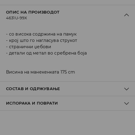
ОПИС НА ПРОИЗВОДОТ
4631U-99X
со висока содржина на памук
крој што го нагласува струкот
странични џебови
детали од метал во сребрена боја
Висина на манекенката 175 cm
СОСТАВ И ОДРЖУВАЊЕ
ИСПОРАКА И ПОВРАТИ
Материјал I
:
98% COTTON, 2% ELASTANE
MACHINE WASH AT MAX.TEMP. 30° C - NORMAL PROCESS
Политика на испорака
DO NOT BLEACH
Преземање во продавница