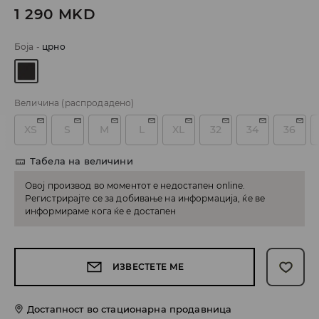
1 290
MKD
Боја
-
црно
Величина
(распродадено)
XS
S
M
L
XL
32
34
36
Табела на величини
Овој производ во моментот е недостапен online.
Регистрирајте се за добивање на информација, ќе ве
информираме кога ќе е достапен
ИЗВЕСТЕТЕ МЕ
Достапност во стационарна продавница