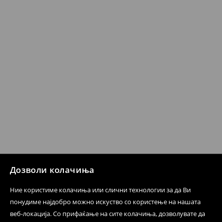
несоодветни производи. Ако сакате да направите
бесплатен поврат на артиклите, тоа може да го
направите во нашите продавници. Исто така,
производот може да го вратите со начинот на
испораката по ваш избор (трошокот и одговорноста
при оваа опција ја сносите вие).
⟶
Политика на поврат
Дозволи колачиња
Ние користиме колачиња или слични технологии за да Ви
понудиме најдобро можно искуство со користење на нашата
веб-локација. Со прифаќање на сите колачиња, дозволувате да