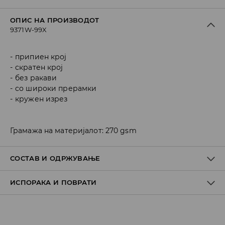
ОПИС НА ПРОИЗВОДОТ
9371W-99X
припиен крој
скратен крој
без ракави
со широки прерамки
кружен изрез
Грамажа на материјалот: 270 gsm
СОСТАВ И ОДРЖУВАЊЕ
ИСПОРАКА И ПОВРАТИ
Материјал I
:
92% POLYAMIDE, 8% ELASTANE
MACHINE WASH AT MAX.TEMP. 30° C - MILD PROCESS
Политика на испорака
DO NOT BLEACH