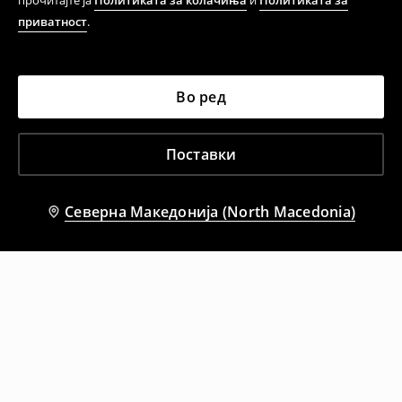
прочитајте ја
Политиката за колачиња
и
Политиката за
приватност
.
Во ред
Поставки
Северна Македонија (North Macedonia)