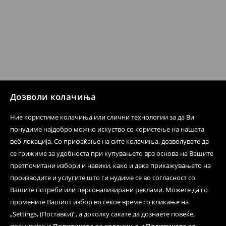
датум да се спроведе поврат на сите несакани или
несоодветни производи. Ако сакате да направите
бесплатен поврат на артиклите, тоа може да го
направите во нашите продавници. Исто така,
производот може да го вратите со начинот на
испораката по ваш избор (трошокот и одговорноста
при оваа опција ја сносите вие).
⟶
Политика на поврат
Дозволи колачиња
Ние користиме колачиња или слични технологии за да Ви
понудиме најдобро можно искуство со користење на нашата
веб-локација. Со прифаќање на сите колачиња, дозволувате да
се грижиме за удобноста при купувањето врз основа на Вашите
претпочитани избори и навики, како и дека прикажувањето на
производите и услугите што ги нудиме се во согласност со
Вашите потреби или персонализирани реклами. Можете да го
промените Вашиот избор во секое време со кликање на
„Settings, (Поставки)“, а доколку сакате да дознаете повеќе,