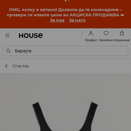
OMG, колку е евтино! Дозволи да те изненадиме –
провери ги новите цени во АКЦИСКА ПРОДАЖБА ➡️
За неа
За него
Омилени
Профил
Кошничка
Барајте
Crop top