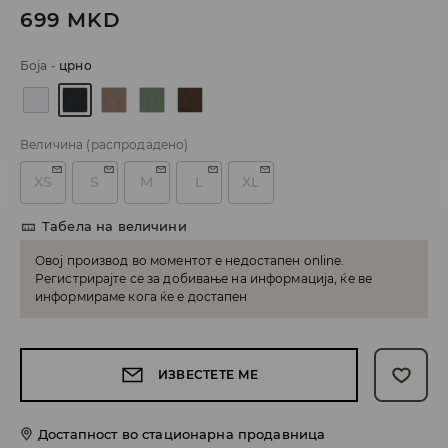
699
MKD
Боја
-
црно
Величина
(распродадено)
XS
S
M
L
XL
Табела на величини
Овој производ во моментот е недостапен online.
Регистрирајте се за добивање на информација, ќе ве
информираме кога ќе е достапен
ИЗВЕСТЕТЕ МЕ
Достапност во стационарна продавница