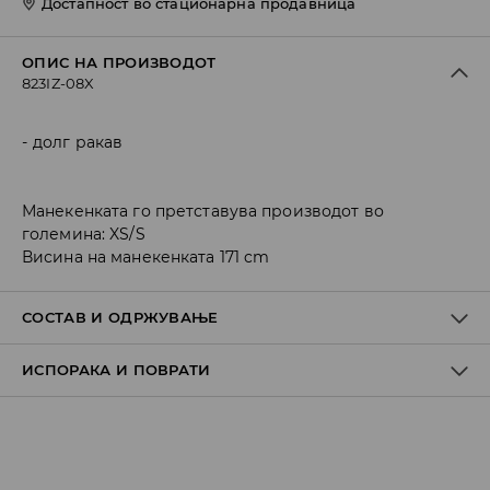
Достапност во стационарна продавница
ОПИС НА ПРОИЗВОДОТ
823IZ-08X
долг ракав
Манекенката го претставува производот во
големина: XS/S
Висина на манекенката 171 cm
СОСТАВ И ОДРЖУВАЊЕ
ИСПОРАКА И ПОВРАТИ
ПРВА ТКАЕНИНА
:
50% ПАМУК, 50% ПОЛИЕСТЕР
ДА СЕ РАЗМРСИ И ДА СЕ СУШИ НА СУВО
Политика на испорака
Преземање во продавница