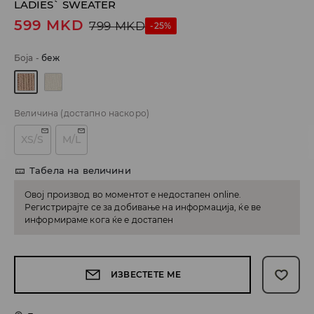
LADIES` SWEATER
599
MKD
799
MKD
-25%
Боја
-
беж
Величина
(достапно наскоро)
XS/S
M/L
Табела на величини
Овој производ во моментот е недостапен online.
Регистрирајте се за добивање на информација, ќе ве
информираме кога ќе е достапен
ИЗВЕСТЕТЕ МЕ