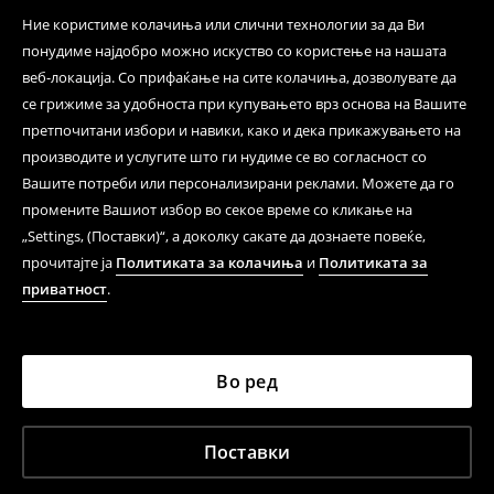
несоодветни производи. Ако сакате да направите
Ние користиме колачиња или слични технологии за да Ви
бесплатен поврат на артиклите, тоа може да го
понудиме најдобро можно искуство со користење на нашата
направите во нашите продавници. Исто така,
веб-локација. Со прифаќање на сите колачиња, дозволувате да
производот може да го вратите со начинот на
се грижиме за удобноста при купувањето врз основа на Вашите
испораката по ваш избор (трошокот и одговорноста
при оваа опција ја сносите вие).
претпочитани избори и навики, како и дека прикажувањето на
⟶
Политика на поврат
производите и услугите што ги нудиме се во согласност со
Вашите потреби или персонализирани реклами. Можете да го
промените Вашиот избор во секое време со кликање на
„Settings, (Поставки)“, а доколку сакате да дознаете повеќе,
прочитајте ја
Политиката за колачиња
и
Политиката за
приватност
.
Во ред
Поставки