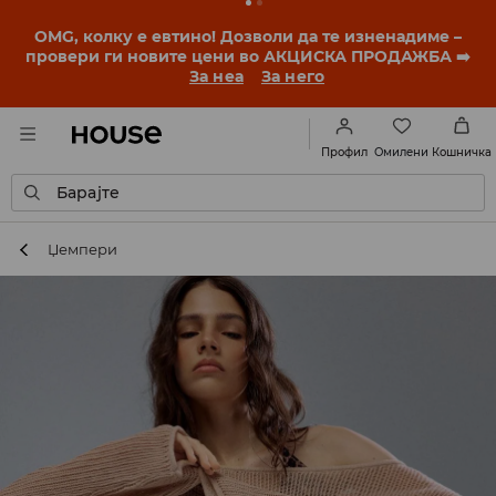
BACK TO SCHOOL
📒
Најдобрите приказни
започнуваат уште пред првото училишно ѕвонче.
Започни ја учебната година со нов стил!
За неа
За него
Омилени
Профил
Кошничка
Барајте
Џемпери