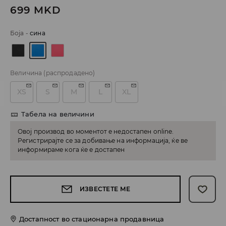
699
MKD
Боја
-
сина
Величина
(распродадено)
XS
S
M
L
XL
Табела на величини
Овој производ во моментот е недостапен online.
Регистрирајте се за добивање на информација, ќе ве
информираме кога ќе е достапен
ИЗВЕСТЕТЕ МЕ
Достапност во стационарна продавница