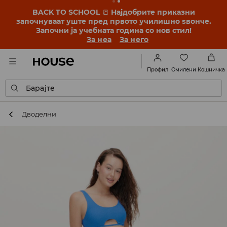
BACK TO SCHOOL
📒
Најдобрите приказни
започнуваат уште пред првото училишно ѕвонче.
Започни ја учебната година со нов стил!
За неа
За него
Омилени
Профил
Кошничка
Барајте
Дводелни