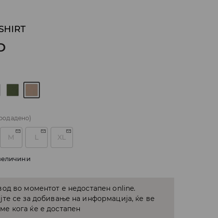
-SHIRT
D
родадено)
M
L
XL
величини
од во моментот е недостапен online.
јте се за добивање на информација, ќе ве
е кога ќе е достапен