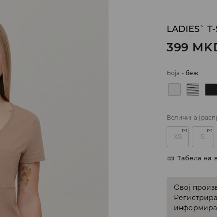
LADIES` T
399
MK
Боја
-
беж
Величина
(расп
XS
S
Табела на 
Овој произв
Регистрира
информирам