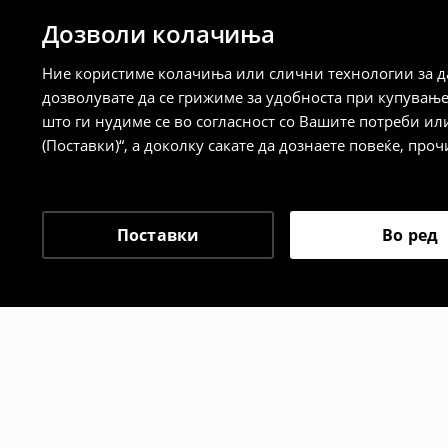
Дозволи колачиња
⟶
Детални информации за испорака
⟶
Детални информации за начините н
Ние користиме колачиња или слични технологии за да
дозволувате да се грижиме за удобноста при купувањ
Политика на враќање
што ги нудиме се во согласност со Вашите потреби ил
(Поставки)“, а доколку сакате да дознаете повеќе, проч
Кога ќе ја примите нарачката, имате 30 
спроведе поврат на сите несакани или
сакате да направите бесплатен поврат 
направите во нашите продавници. Исто
Поставки
Во ред
го вратите со начинот на испораката п
одговорноста при оваа опција ја сносит
⟶
Политика на поврат