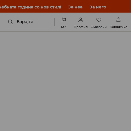
ебната година со нов стил!
За неа
За него
Барајте
MK
Профил
Омилени
Кошничка