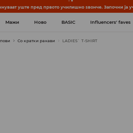
нуваат уште пред првото училишно ѕвонче. Започни ја уч
Мажи
Ново
BASIC
Influencers' faves
опови
Со кратки ракави
LADIES` T-SHIRT