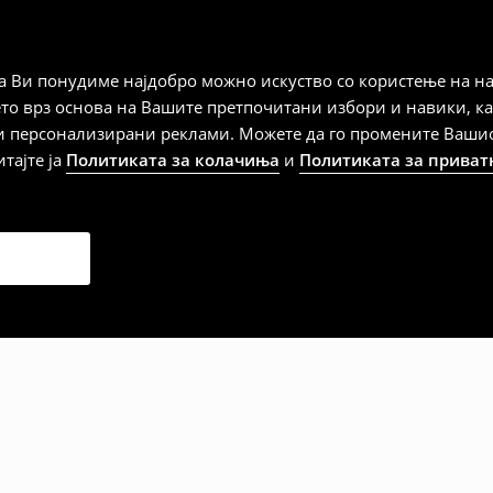
а плаќање
 Ви понудиме најдобро можно искуство со користење на на
ето врз основа на Вашите претпочитани избори и навики, к
и персонализирани реклами. Можете да го промените Вашиот 
итајте ја
Политиката за колачиња
и
Политиката за приват
дена од тој датум да се
 несоодветни производи. Ако
на артиклите, тоа може да го
 така, производот може да
о ваш избор (трошокот и
е вие).