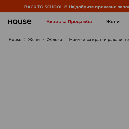
BACK TO SCHOOL
📒
Најдобрите приказни започ
Акциска Продажба
Жени
House
Жени
Облека
Маички со кратки ракави, т