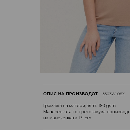
ОПИС НА ПРОИЗВОДОТ
5603W-08X
Грамажа на материјалот: 160 gsm
Манекенката го претставува производо
на манекенката 171 cm