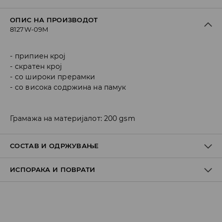
ОПИС НА ПРОИЗВОДОТ
8127W-09M
припиен крој
скратен крој
со широки прерамки
со висока содржина на памук
Грамажа на материјалот: 200 gsm
СОСТАВ И ОДРЖУВАЊЕ
ИСПОРАКА И ПОВРАТИ
Материјал I
:
85% COTTON, 10% VISCOSE, 5% ELASTANE
MACHINE WASH AT MAX.TEMP. 30° C - MILD PROCESS
Политика на испорака
DO NOT BLEACH
Преземање во продавница