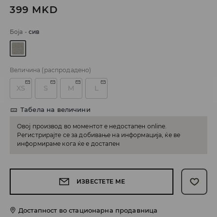
399
MKD
Боја
-
сив
Величина
(распродадено)
XS
S
M
L
Табела на величини
Овој производ во моментот е недостапен online.
Регистрирајте се за добивање на информација, ќе ве
информираме кога ќе е достапен
ИЗВЕСТЕТЕ МЕ
Достапност во стационарна продавница