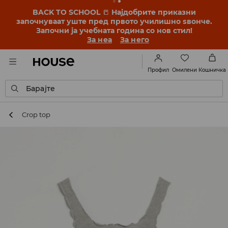
BACK TO SCHOOL
📒
Најдобрите приказни
започнуваат уште пред првото училишно ѕвонче.
Започни ја учебната година со нов стил!
За неа
За него
Омилени
Профил
Кошничка
Барајте
Crop top