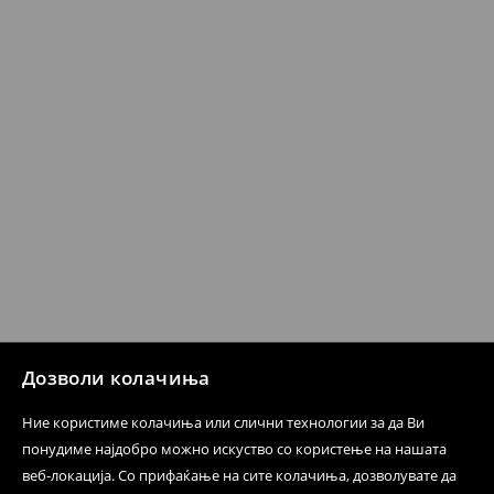
несоодветни производи. Ако сакате да направите
бесплатен поврат на артиклите, тоа може да го
направите во нашите продавници. Исто така,
производот може да го вратите со начинот на
испораката по ваш избор (трошокот и одговорноста
при оваа опција ја сносите вие).
⟶
Политика на поврат
Дозволи колачиња
Ние користиме колачиња или слични технологии за да Ви
понудиме најдобро можно искуство со користење на нашата
веб-локација. Со прифаќање на сите колачиња, дозволувате да