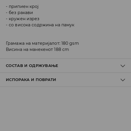
припиен крој
без ракави
кружен изрез
со висока содржина на памук
Грамажа на материјалот: 180 gsm
Висина на манекенот 188 cm
СОСТАВ И ОДРЖУВАЊЕ
ИСПОРАКА И ПОВРАТИ
ПРВА ТКАЕНИНА
:
100% ПАМУК
ДА НЕ СЕ ИЗБЕЛУВА
Политика на испорака
ДА СЕ ПЕГЛА НА МАКС. ТЕМП. ОД 110° C БЕЗ ПАРЕА
Преземање во продавница
НЕ Е ДОЗВОЛЕНО ХЕМИСКО ЧИСТЕЊЕ
БЕСПЛАТНО
7-14 работни дена
MAШИНСКO ПЕРЕЊЕ НА МАКС. ТЕМП. 30° C -
Локација за подигнување на пратки
НОРМАЛЕН ПРОЦЕС