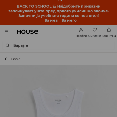
BACK TO SCHOOL 🎒 Најдобрите приказни
започнуваат уште пред првото училишно ѕвонче.
Започни ја учебната година со нов стил!
За неа
За него
Омилени
Профил
Кошничка
Барајте
Basic