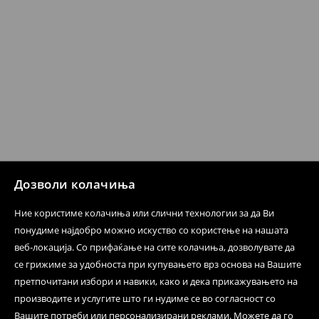
производот може да го вратите со начинот на
испораката по ваш избор (трошокот и одговорноста
при оваа опција ја сносите вие).
⟶
Политика на поврат
Дозволи колачиња
Ние користиме колачиња или слични технологии за да Ви
понудиме најдобро можно искуство со користење на нашата
веб-локација. Со прифаќање на сите колачиња, дозволувате да
се грижиме за удобноста при купувањето врз основа на Вашите
претпочитани избори и навики, како и дека прикажувањето на
производите и услугите што ги нудиме се во согласност со
Вашите потреби или персонализирани реклами. Можете да го