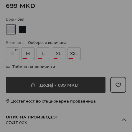
699
MKD
Боја
-
бел
Величина
-
Одберете величина
S
M
L
XL
XXL
Табела на величини
Додај
-
699
MKD
Достапност во стационарна продавница
ОПИС НА ПРОИЗВОДОТ
074JT-00X