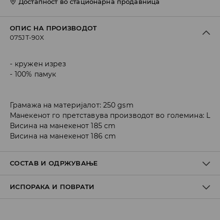
Достапност во стационарна продавница
ОПИС НА ПРОИЗВОДОТ
075JT-90X
кружен изрез
100% памук
Грамажа на материјалот: 250 gsm
Манекенот го претставува производот во големина: L
Висина на манекенот 185 cm
Висина на манекенот 186 cm
СОСТАВ И ОДРЖУВАЊЕ
ИСПОРАКА И ПОВРАТИ
ПРВА ТКАЕНИНА
:
100% ПАМУК
ДА НЕ СЕ ИЗБЕЛУВА
Политика на испорака