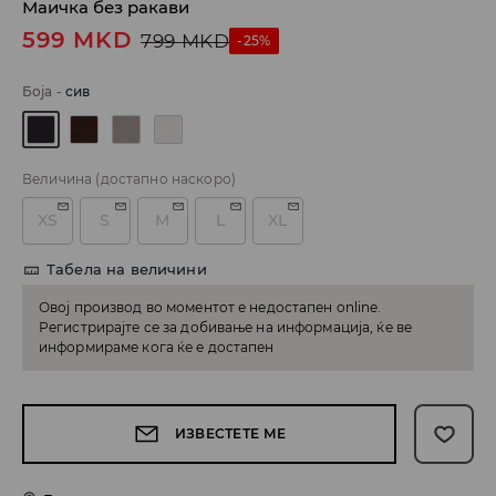
Маичка без ракави
599
MKD
799
MKD
-25%
Боја
-
сив
Величина
(достапно наскоро)
XS
S
M
L
XL
Табела на величини
Овој производ во моментот е недостапен online.
Регистрирајте се за добивање на информација, ќе ве
информираме кога ќе е достапен
ИЗВЕСТЕТЕ МЕ