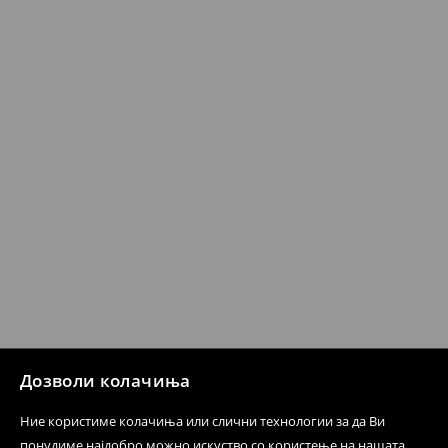
Кога ќе ја примите нарачката, имате 30 дена од тој
датум да се спроведе поврат на сите несакани или
несоодветни производи. Ако сакате да направите
бесплатен поврат на артиклите, тоа може да го
направите во нашите продавници. Исто така,
производот може да го вратите со начинот на
испораката по ваш избор (трошокот и одговорноста
при оваа опција ја сносите вие).
⟶
Политика на поврат
Дозволи колачиња
Ние користиме колачиња или слични технологии за да Ви
понудиме најдобро можно искуство со користење на нашата