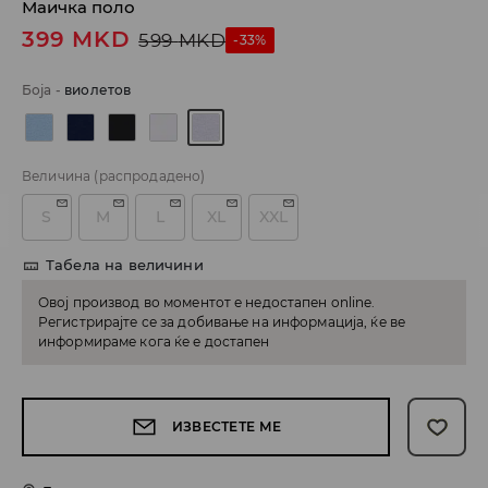
Маичка поло
399
MKD
599
MKD
-33%
Боја
-
виолетов
Величина
(распродадено)
S
M
L
XL
XXL
Табела на величини
Овој производ во моментот е недостапен online.
Регистрирајте се за добивање на информација, ќе ве
информираме кога ќе е достапен
ИЗВЕСТЕТЕ МЕ