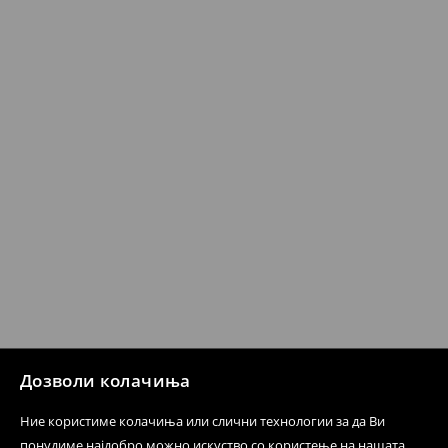
Кога ќе ја примите нарачката, имате 30 дена од тој
датум да се спроведе поврат на сите несакани или
несоодветни производи. Ако сакате да направите
бесплатен поврат на артиклите, тоа може да го
направите во нашите продавници. Исто така,
производот може да го вратите со начинот на
испораката по ваш избор (трошокот и одговорноста
при оваа опција ја сносите вие).
⟶
Политика на поврат
Дозволи колачиња
Ние користиме колачиња или слични технологии за да Ви
понудиме најдобро можно искуство со користење на нашата