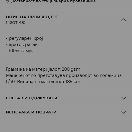
Достапност во стационарна продавница
ОПИС НА ПРОИЗВОДОТ
142GT-48X
регуларен крој
краток ракав
100% памук
Грамажа на материјалот: 200 gsm
Манекенот го претставува производот во големина:
L/40. Висина на манекенот 185 cm
СОСТАВ И ОДРЖУВАЊЕ
ИСПОРАКА И ПОВРАТИ
ПРВА ТКАЕНИНА
:
100% ПАМУК
ДА НЕ СЕ ИЗБЕЛУВА
Политика на испорака