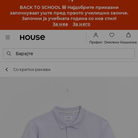
BACK TO SCHOOL 🎒 Најдобрите приказни
започнуваат уште пред првото училишно ѕвонче.
Започни ја учебната година со нов стил!
За неа
За него
Омилени
Профил
Кошничка
Барајте
Со кратки ракави