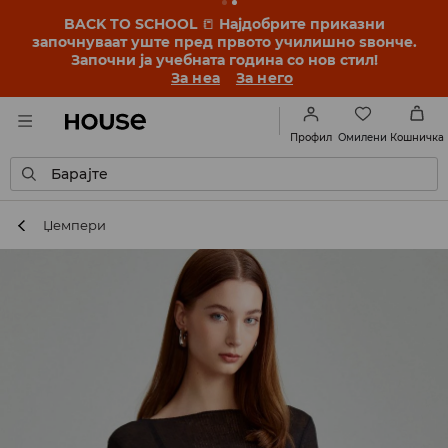
BACK TO SCHOOL
📒
Најдобрите приказни
започнуваат уште пред првото училишно ѕвонче.
Започни ја учебната година со нов стил!
За неа
За него
Омилени
Профил
Кошничка
Барајте
Џемпери