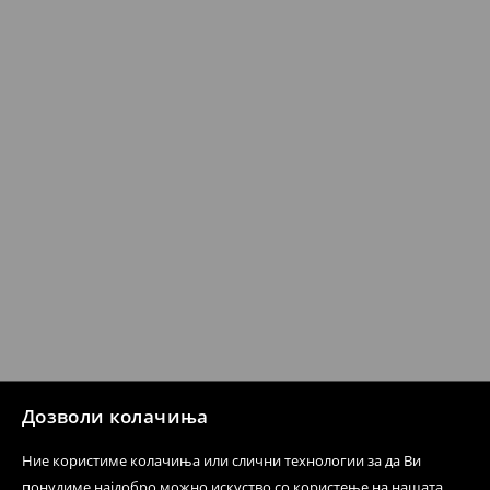
Кога ќе ја примите нарачката, имате 30 дена од тој
датум да се спроведе поврат на сите несакани или
несоодветни производи. Ако сакате да направите
бесплатен поврат на артиклите, тоа може да го
направите во нашите продавници. Исто така,
производот може да го вратите со начинот на
испораката по ваш избор (трошокот и одговорноста
при оваа опција ја сносите вие).
⟶
Политика на поврат
Дозволи колачиња
Ние користиме колачиња или слични технологии за да Ви
понудиме најдобро можно искуство со користење на нашата