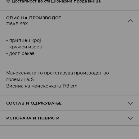
Достапност во стационарна продавница
ОПИС НА ПРОИЗВОДОТ
216AB-99X
припиен крој
кружен изрез
долг ракав
Манекенката го претставува производот во
големина: S
Висина на манекенката 178 cm
СОСТАВ И ОДРЖУВАЊЕ
ИСПОРАКА И ПОВРАТИ
Материјал I
:
75.0% ПОЛИЕСТЕР, 25.0% ВИСКОЗА
MAШИНСКO ПЕРЕЊЕ НА МАКС. ТЕМП. 30° C - БЛАГ
Политика на испорака
ПРОЦЕС