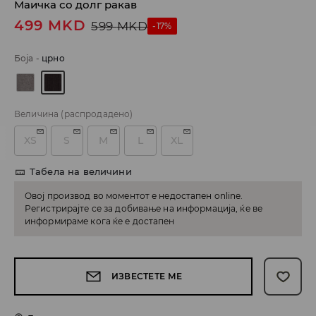
Маичка со долг ракав
499
MKD
599
MKD
-17%
Боја
-
црно
Величина
(распродадено)
XS
S
M
L
XL
Табела на величини
Овој производ во моментот е недостапен online.
Регистрирајте се за добивање на информација, ќе ве
информираме кога ќе е достапен
ИЗВЕСТЕТЕ МЕ