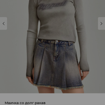
Маичка со долг ракав