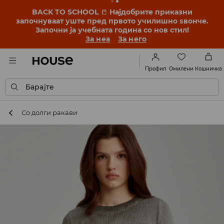
BACK TO SCHOOL
📒
Најдобрите приказни
започнуваат уште пред првото училишно ѕвонче.
Започни ја учебната година со нов стил!
За неа
За него
Омилени
Профил
Кошничка
Барајте
Со долги ракави