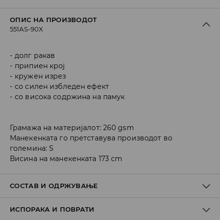
ОПИС НА ПРОИЗВОДОТ
551AS-90X
долг ракав
припиен крој
кружен изрез
со силен избледен ефект
со висока содржина на памук
Грамажа на материјалот: 260 gsm
Манекенката го претставува производот во
големина: S
Висина на манекенката 173 cm
СОСТАВ И ОДРЖУВАЊЕ
ИСПОРАКА И ПОВРАТИ
Материјал I
:
95% COTTON, 5% ELASTANE