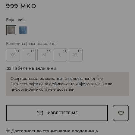
999
MKD
Боја
-
сив
Величина
(распродадено)
XS
S
M
L
XL
Табела на величини
Овој производ во моментот е недостапен online.
Регистрирајте се за добивање на информација, ќе ве
информираме кога ќе е достапен
ИЗВЕСТЕТЕ МЕ
Достапност во стационарна продавница